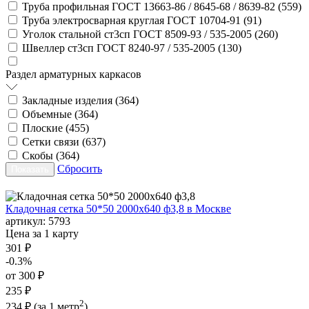
Труба профильная ГОСТ 13663-86 / 8645-68 / 8639-82 (
559
)
Труба электросварная круглая ГОСТ 10704-91 (
91
)
Уголок стальной ст3сп ГОСТ 8509-93 / 535-2005 (
260
)
Швеллер ст3сп ГОСТ 8240-97 / 535-2005 (
130
)
Раздел арматурных каркасов
Закладные изделия (
364
)
Объемные (
364
)
Плоские (
455
)
Сетки связи (
637
)
Скобы (
364
)
Сбросить
Кладочная сетка 50*50 2000х640 ф3,8 в Москве
артикул:
5793
Цена за 1 карту
301 ₽
-0.3%
от 300 ₽
235 ₽
2
234 ₽
(за 1 метр
)