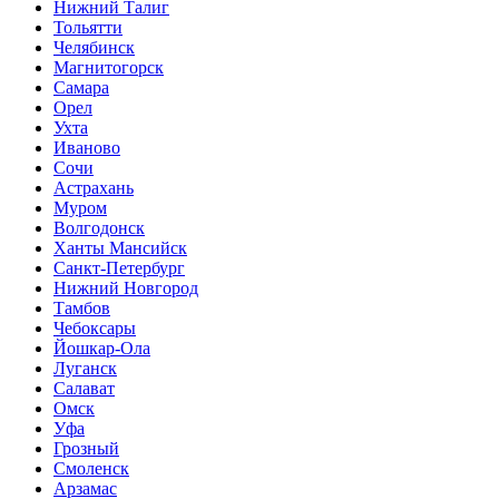
Нижний Талиг
Тольятти
Челябинск
Магнитогорск
Самара
Орел
Ухта
Иваново
Сочи
Астрахань
Муром
Волгодонск
Ханты Мансийск
Санкт-Петербург
Нижний Новгород
Тамбов
Чебоксары
Йошкар-Ола
Луганск
Салават
Омск
Уфа
Грозный
Смоленск
Арзамас