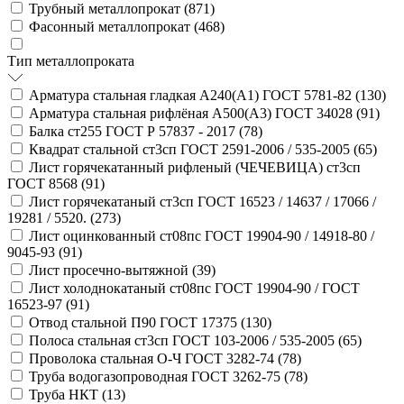
Трубный металлопрокат (
871
)
Фасонный металлопрокат (
468
)
Тип металлопроката
Арматура стальная гладкая А240(А1) ГОСТ 5781-82 (
130
)
Арматура стальная рифлёная А500(А3) ГОСТ 34028 (
91
)
Балка ст255 ГОСТ Р 57837 - 2017 (
78
)
Квадрат стальной ст3сп ГОСТ 2591-2006 / 535-2005 (
65
)
Лист горячекатанный рифленый (ЧЕЧЕВИЦА) ст3сп
ГОСТ 8568 (
91
)
Лист горячекатаный ст3сп ГОСТ 16523 / 14637 / 17066 /
19281 / 5520. (
273
)
Лист оцинкованный ст08пс ГОСТ 19904-90 / 14918-80 /
9045-93 (
91
)
Лист просечно-вытяжной (
39
)
Лист холоднокатаный ст08пс ГОСТ 19904-90 / ГОСТ
16523-97 (
91
)
Отвод стальной П90 ГОСТ 17375 (
130
)
Полоса стальная ст3сп ГОСТ 103-2006 / 535-2005 (
65
)
Проволока стальная О-Ч ГОСТ 3282-74 (
78
)
Труба водогазопроводная ГОСТ 3262-75 (
78
)
Труба НКТ (
13
)