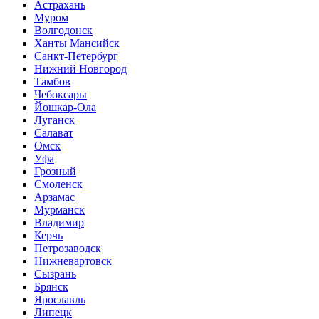
Астрахань
Муром
Волгодонск
Ханты Мансийск
Санкт-Петербург
Нижний Новгород
Тамбов
Чебоксары
Йошкар-Ола
Луганск
Салават
Омск
Уфа
Грозный
Смоленск
Арзамас
Мурманск
Владимир
Керчь
Петрозаводск
Нижневартовск
Сызрань
Брянск
Ярославль
Липецк