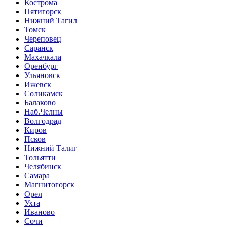
Кострома
Пятигорск
Нижний Тагил
Томск
Череповец
Саранск
Махачкала
Оренбург
Ульяновск
Ижевск
Соликамск
Балаково
Наб.Челны
Волгодрад
Киров
Псков
Нижний Талиг
Тольятти
Челябинск
Самара
Магнитогорск
Орел
Ухта
Иваново
Сочи