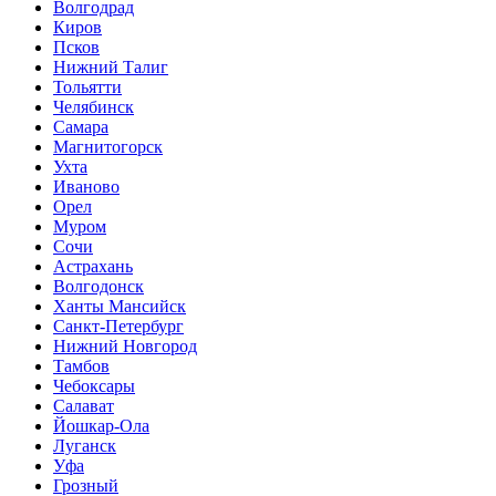
Волгодрад
Киров
Псков
Нижний Талиг
Тольятти
Челябинск
Самара
Магнитогорск
Ухта
Иваново
Орел
Муром
Сочи
Астрахань
Волгодонск
Ханты Мансийск
Санкт-Петербург
Нижний Новгород
Тамбов
Чебоксары
Салават
Йошкар-Ола
Луганск
Уфа
Грозный