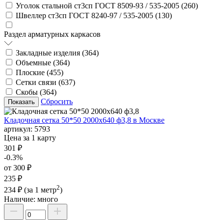
Уголок стальной ст3сп ГОСТ 8509-93 / 535-2005 (
260
)
Швеллер ст3сп ГОСТ 8240-97 / 535-2005 (
130
)
Раздел арматурных каркасов
Закладные изделия (
364
)
Объемные (
364
)
Плоские (
455
)
Сетки связи (
637
)
Скобы (
364
)
Сбросить
Кладочная сетка 50*50 2000х640 ф3,8 в Москве
артикул:
5793
Цена за 1 карту
301 ₽
-0.3%
от 300 ₽
235 ₽
2
234 ₽
(за 1 метр
)
Наличие:
много