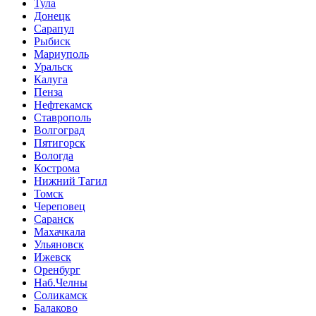
Тула
Донецк
Сарапул
Рыбиск
Мариуполь
Уральск
Калуга
Пенза
Нефтекамск
Ставрополь
Волгоград
Пятигорск
Вологда
Кострома
Нижний Тагил
Томск
Череповец
Саранск
Махачкала
Ульяновск
Ижевск
Оренбург
Наб.Челны
Соликамск
Балаково