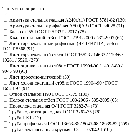
Тип металлопроката
Арматура стальная гладкая А240(А1) ГОСТ 5781-82 (
130
)
Арматура стальная рифлёная А500(А3) ГОСТ 34028 (
91
)
Балка ст255 ГОСТ Р 57837 - 2017 (
78
)
Квадрат стальной ст3сп ГОСТ 2591-2006 / 535-2005 (
65
)
Лист горячекатанный рифленый (ЧЕЧЕВИЦА) ст3сп
ГОСТ 8568 (
91
)
Лист горячекатаный ст3сп ГОСТ 16523 / 14637 / 17066 /
19281 / 5520. (
273
)
Лист оцинкованный ст08пс ГОСТ 19904-90 / 14918-80 /
9045-93 (
91
)
Лист просечно-вытяжной (
39
)
Лист холоднокатаный ст08пс ГОСТ 19904-90 / ГОСТ
16523-97 (
91
)
Отвод стальной П90 ГОСТ 17375 (
130
)
Полоса стальная ст3сп ГОСТ 103-2006 / 535-2005 (
65
)
Проволока стальная О-Ч ГОСТ 3282-74 (
78
)
Труба водогазопроводная ГОСТ 3262-75 (
78
)
Труба НКТ (
13
)
Труба профильная ГОСТ 13663-86 / 8645-68 / 8639-82 (
559
)
Труба электросварная круглая ГОСТ 10704-91 (
91
)