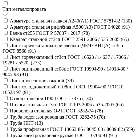
Тип металлопроката
Арматура стальная гладкая А240(А1) ГОСТ 5781-82 (
130
)
Арматура стальная рифлёная А500(А3) ГОСТ 34028 (
91
)
Балка ст255 ГОСТ Р 57837 - 2017 (
78
)
Квадрат стальной ст3сп ГОСТ 2591-2006 / 535-2005 (
65
)
Лист горячекатанный рифленый (ЧЕЧЕВИЦА) ст3сп
ГОСТ 8568 (
91
)
Лист горячекатаный ст3сп ГОСТ 16523 / 14637 / 17066 /
19281 / 5520. (
273
)
Лист оцинкованный ст08пс ГОСТ 19904-90 / 14918-80 /
9045-93 (
91
)
Лист просечно-вытяжной (
39
)
Лист холоднокатаный ст08пс ГОСТ 19904-90 / ГОСТ
16523-97 (
91
)
Отвод стальной П90 ГОСТ 17375 (
130
)
Полоса стальная ст3сп ГОСТ 103-2006 / 535-2005 (
65
)
Проволока стальная О-Ч ГОСТ 3282-74 (
78
)
Труба водогазопроводная ГОСТ 3262-75 (
78
)
Труба НКТ (
13
)
Труба профильная ГОСТ 13663-86 / 8645-68 / 8639-82 (
559
)
Труба электросварная круглая ГОСТ 10704-91 (
91
)