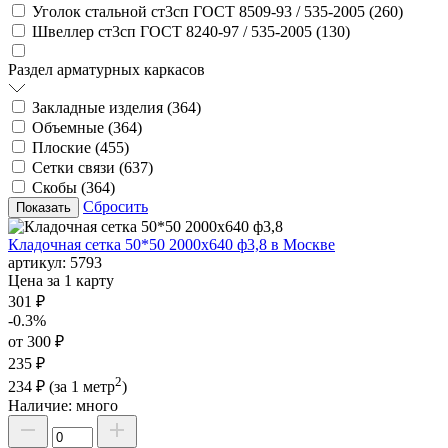
Уголок стальной ст3сп ГОСТ 8509-93 / 535-2005 (
260
)
Швеллер ст3сп ГОСТ 8240-97 / 535-2005 (
130
)
Раздел арматурных каркасов
Закладные изделия (
364
)
Объемные (
364
)
Плоские (
455
)
Сетки связи (
637
)
Скобы (
364
)
Сбросить
Кладочная сетка 50*50 2000х640 ф3,8 в Москве
артикул:
5793
Цена за 1 карту
301 ₽
-0.3%
от 300 ₽
235 ₽
2
234 ₽
(за 1 метр
)
Наличие:
много