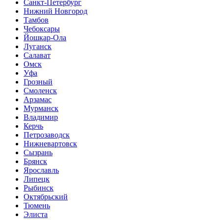
Санкт-Петербург
Нижний Новгород
Тамбов
Чебоксары
Йошкар-Ола
Луганск
Салават
Омск
Уфа
Грозный
Смоленск
Арзамас
Мурманск
Владимир
Керчь
Петрозаводск
Нижневартовск
Сызрань
Брянск
Ярославль
Липецк
Рыбинск
Октябрьский
Тюмень
Элиста