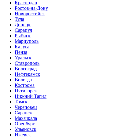
Краснодар
Ростов-на-Дону
Новороссийск
Тула
Донецк
Сарапул
Рыбиск
Мариуполь
Калуга
Пенза
Уральск
Ставрополь
Волгоград
Нефтекамск
Вологда
Кострома
Пятигорск
Нижний Тагил
Томск
Череповец
Саранск
Махачкала
Оренбург
Ульяновск
Ижевск