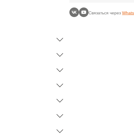
Связаться через
What