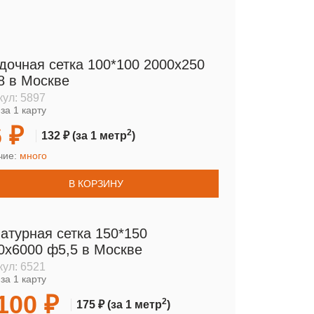
дочная сетка 100*100 2000х250
8 в Москве
кул:
5897
за 1 карту
 ₽
2
132 ₽
(за 1 метр
)
чие:
много
В КОРЗИНУ
атурная сетка 150*150
0х6000 ф5,5 в Москве
кул:
6521
за 1 карту
100 ₽
2
175 ₽
(за 1 метр
)