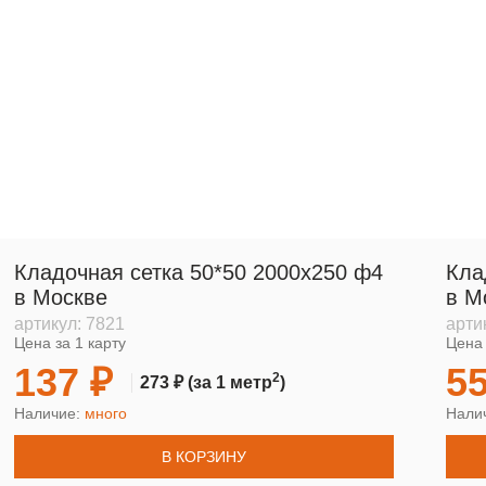
Кладочная сетка 50*50 2000х250 ф4
Кла
в Москве
в М
артикул:
7821
арти
Цена за 1 карту
Цена 
137 ₽
55
2
273 ₽
(за 1 метр
)
Наличие:
много
Нали
В КОРЗИНУ