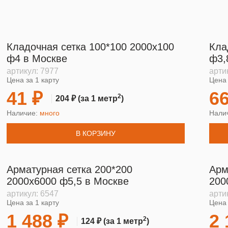
Кладочная сетка 100*100 2000х100
Кла
ф4 в Москве
ф3,
артикул:
7977
арти
Цена за 1 карту
Цена 
41 ₽
66
2
204 ₽
(за 1 метр
)
Наличие:
много
Нали
В КОРЗИНУ
Арматурная сетка 200*200
Арм
2000х6000 ф5,5 в Москве
200
артикул:
6547
арти
Цена за 1 карту
Цена 
1 488 ₽
2 
2
124 ₽
(за 1 метр
)