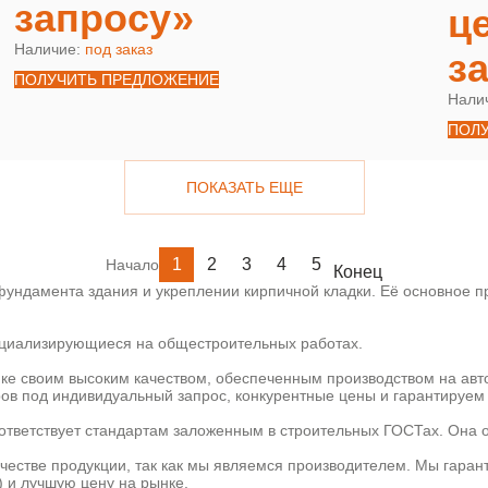
запросу»
ц
Наличие:
под заказ
з
ПОЛУЧИТЬ ПРЕДЛОЖЕНИЕ
Нали
ПОЛ
ПОКАЗАТЬ ЕЩЕ
1
2
3
4
5
Начало
Конец
ундамента здания и укреплении кирпичной кладки. Её основное пр
пециализирующиеся на общестроительных работах.
ке своим высоким качеством, обеспеченным производством на ав
ов под индивидуальный запрос, конкурентные цены и гарантируем 
ответствует стандартам заложенным в строительных ГОСТах. Она 
ачестве продукции, так как мы являемся производителем. Мы гаран
) и лучшую цену на рынке.