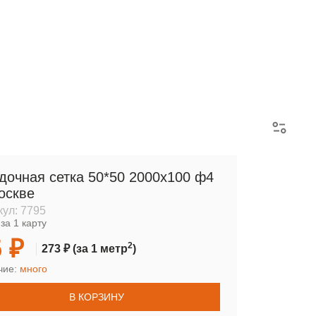
АРМАТУРНЫЕ КАРКАСЫ
дочная сетка 50*50 2000х100 ф4
оскве
кул:
7795
за 1 карту
 ₽
2
273 ₽
(за 1 метр
)
чие:
много
В КОРЗИНУ