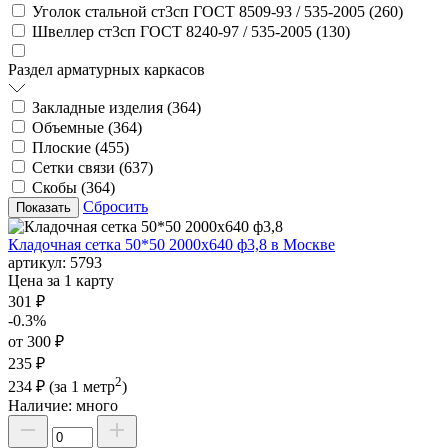
Уголок стальной ст3сп ГОСТ 8509-93 / 535-2005 (
260
)
Швеллер ст3сп ГОСТ 8240-97 / 535-2005 (
130
)
Раздел арматурных каркасов
Закладные изделия (
364
)
Объемные (
364
)
Плоские (
455
)
Сетки связи (
637
)
Скобы (
364
)
Сбросить
Кладочная сетка 50*50 2000х640 ф3,8 в Москве
артикул:
5793
Цена за 1 карту
301 ₽
-0.3%
от 300 ₽
235 ₽
2
234 ₽
(за 1 метр
)
Наличие:
много