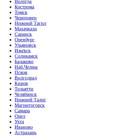
Вологда
Кострома
Томск
Череповец
Нижний Тагил
Махачкала
Саранск
Оренбург
Ульяновск
Ижевск
Соликамск
Балаково
Наб.Челны
Псков
Волгодрад
Киров
Тольятти
Челябинск
Нижний Талиг
Магнитогорск
Самара
Орел
Ухта
Иваново
Астрахань