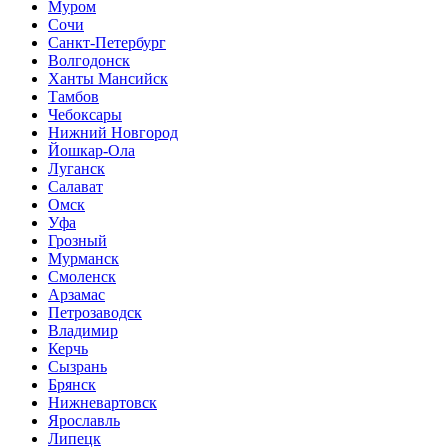
Муром
Сочи
Санкт-Петербург
Волгодонск
Ханты Мансийск
Тамбов
Чебоксары
Нижний Новгород
Йошкар-Ола
Луганск
Салават
Омск
Уфа
Грозный
Мурманск
Смоленск
Арзамас
Петрозаводск
Владимир
Керчь
Сызрань
Брянск
Нижневартовск
Ярославль
Липецк