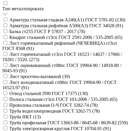
Тип металлопроката
Арматура стальная гладкая А240(А1) ГОСТ 5781-82 (
130
)
Арматура стальная рифлёная А500(А3) ГОСТ 34028 (
91
)
Балка ст255 ГОСТ Р 57837 - 2017 (
78
)
Квадрат стальной ст3сп ГОСТ 2591-2006 / 535-2005 (
65
)
Лист горячекатанный рифленый (ЧЕЧЕВИЦА) ст3сп
ГОСТ 8568 (
91
)
Лист горячекатаный ст3сп ГОСТ 16523 / 14637 / 17066 /
19281 / 5520. (
273
)
Лист оцинкованный ст08пс ГОСТ 19904-90 / 14918-80 /
9045-93 (
91
)
Лист просечно-вытяжной (
39
)
Лист холоднокатаный ст08пс ГОСТ 19904-90 / ГОСТ
16523-97 (
91
)
Отвод стальной П90 ГОСТ 17375 (
130
)
Полоса стальная ст3сп ГОСТ 103-2006 / 535-2005 (
65
)
Проволока стальная О-Ч ГОСТ 3282-74 (
78
)
Труба водогазопроводная ГОСТ 3262-75 (
78
)
Труба НКТ (
13
)
Труба профильная ГОСТ 13663-86 / 8645-68 / 8639-82 (
559
)
Труба электросварная круглая ГОСТ 10704-91 (
91
)