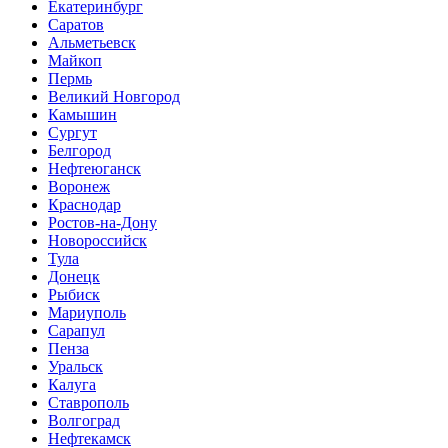
Екатеринбург
Саратов
Альметьевск
Майкоп
Пермь
Великий Новгород
Камышин
Сургут
Белгород
Нефтеюганск
Воронеж
Краснодар
Ростов-на-Дону
Новороссийск
Тула
Донецк
Рыбиск
Мариуполь
Сарапул
Пенза
Уральск
Калуга
Ставрополь
Волгоград
Нефтекамск