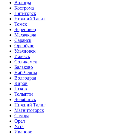
Вологда
Кострома
Пятигорск
Нижний Тагил
Томск
Череповец
Махачкала
Саранск
Оренбург
Ульяновск
Ижевск
Соликамск
Балаково
Наб.Челны
Волгодрад
Киров
Псков
Тольятти
Челябинск
Нижний Талиг
Магнитогорск
Самара
Орел
Ухта
Иваново