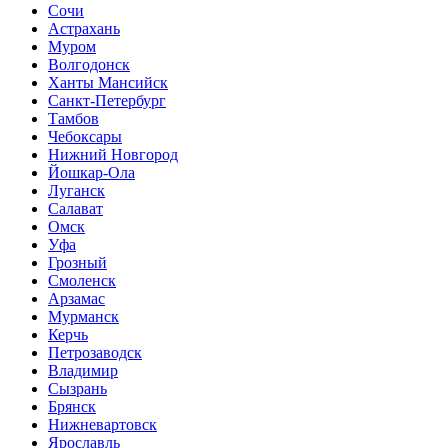
Сочи
Астрахань
Муром
Волгодонск
Ханты Мансийск
Санкт-Петербург
Тамбов
Чебоксары
Нижний Новгород
Йошкар-Ола
Луганск
Салават
Омск
Уфа
Грозный
Смоленск
Арзамас
Мурманск
Керчь
Петрозаводск
Владимир
Сызрань
Брянск
Нижневартовск
Ярославль