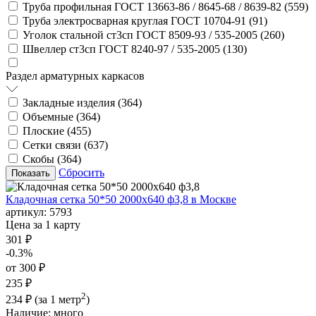
Труба профильная ГОСТ 13663-86 / 8645-68 / 8639-82 (
559
)
Труба электросварная круглая ГОСТ 10704-91 (
91
)
Уголок стальной ст3сп ГОСТ 8509-93 / 535-2005 (
260
)
Швеллер ст3сп ГОСТ 8240-97 / 535-2005 (
130
)
Раздел арматурных каркасов
Закладные изделия (
364
)
Объемные (
364
)
Плоские (
455
)
Сетки связи (
637
)
Скобы (
364
)
Сбросить
Кладочная сетка 50*50 2000х640 ф3,8 в Москве
артикул:
5793
Цена за 1 карту
301 ₽
-0.3%
от 300 ₽
235 ₽
2
234 ₽
(за 1 метр
)
Наличие:
много