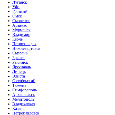
Луганск
Уфа
Грозный
Омск
Смоленск
Арзамас
Мурманск
Владимир
Керчь
Петрозаводск
Нижневартовск
Сызрань
Брянск
Рыбинск
Ярославль
Липецк
Элиста
Октябрьский
Тюмень
Симферополь
Архангельск
Мелитополь
Владикавказ
Казань
Петропавловск