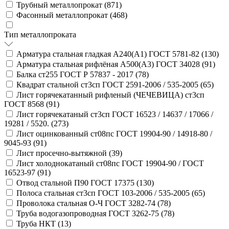
Трубный металлопрокат (
871
)
Фасонный металлопрокат (
468
)
Тип металлопроката
Арматура стальная гладкая А240(А1) ГОСТ 5781-82 (
130
)
Арматура стальная рифлёная А500(А3) ГОСТ 34028 (
91
)
Балка ст255 ГОСТ Р 57837 - 2017 (
78
)
Квадрат стальной ст3сп ГОСТ 2591-2006 / 535-2005 (
65
)
Лист горячекатанный рифленый (ЧЕЧЕВИЦА) ст3сп
ГОСТ 8568 (
91
)
Лист горячекатаный ст3сп ГОСТ 16523 / 14637 / 17066 /
19281 / 5520. (
273
)
Лист оцинкованный ст08пс ГОСТ 19904-90 / 14918-80 /
9045-93 (
91
)
Лист просечно-вытяжной (
39
)
Лист холоднокатаный ст08пс ГОСТ 19904-90 / ГОСТ
16523-97 (
91
)
Отвод стальной П90 ГОСТ 17375 (
130
)
Полоса стальная ст3сп ГОСТ 103-2006 / 535-2005 (
65
)
Проволока стальная О-Ч ГОСТ 3282-74 (
78
)
Труба водогазопроводная ГОСТ 3262-75 (
78
)
Труба НКТ (
13
)