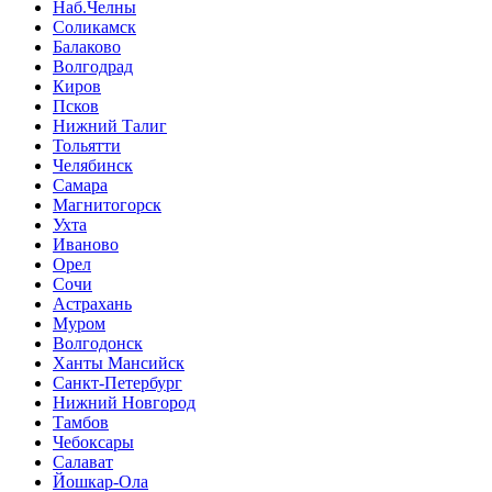
Наб.Челны
Соликамск
Балаково
Волгодрад
Киров
Псков
Нижний Талиг
Тольятти
Челябинск
Самара
Магнитогорск
Ухта
Иваново
Орел
Сочи
Астрахань
Муром
Волгодонск
Ханты Мансийск
Санкт-Петербург
Нижний Новгород
Тамбов
Чебоксары
Салават
Йошкар-Ола