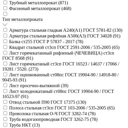
Трубный металлопрокат (
871
)
Фасонный металлопрокат (
468
)
Тип металлопроката
Арматура стальная гладкая А240(А1) ГОСТ 5781-82 (
130
)
Арматура стальная рифлёная А500(А3) ГОСТ 34028 (
91
)
Балка ст255 ГОСТ Р 57837 - 2017 (
78
)
Квадрат стальной ст3сп ГОСТ 2591-2006 / 535-2005 (
65
)
Лист горячекатанный рифленый (ЧЕЧЕВИЦА) ст3сп
ГОСТ 8568 (
91
)
Лист горячекатаный ст3сп ГОСТ 16523 / 14637 / 17066 /
19281 / 5520. (
273
)
Лист оцинкованный ст08пс ГОСТ 19904-90 / 14918-80 /
9045-93 (
91
)
Лист просечно-вытяжной (
39
)
Лист холоднокатаный ст08пс ГОСТ 19904-90 / ГОСТ
16523-97 (
91
)
Отвод стальной П90 ГОСТ 17375 (
130
)
Полоса стальная ст3сп ГОСТ 103-2006 / 535-2005 (
65
)
Проволока стальная О-Ч ГОСТ 3282-74 (
78
)
Труба водогазопроводная ГОСТ 3262-75 (
78
)
Труба НКТ (
13
)