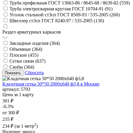
Труба профильная ГОСТ 13663-86 / 8645-68 / 8639-82 (
559
)
Труба электросварная круглая ГОСТ 10704-91 (
91
)
Уголок стальной ст3сп ГОСТ 8509-93 / 535-2005 (
260
)
Швеллер ст3сп ГОСТ 8240-97 / 535-2005 (
130
)
Раздел арматурных каркасов
Закладные изделия (
364
)
Объемные (
364
)
Плоские (
455
)
Сетки связи (
637
)
Скобы (
364
)
Сбросить
Кладочная сетка 50*50 2000х640 ф3,8 в Москве
артикул:
5793
Цена за 1 карту
301 ₽
-0.3%
от 300 ₽
235 ₽
2
234 ₽
(за 1 метр
)
Наличие:
много