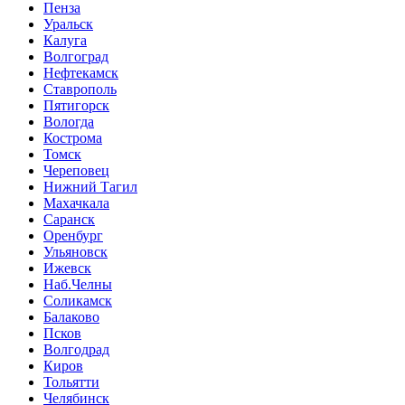
Пенза
Уральск
Калуга
Волгоград
Нефтекамск
Ставрополь
Пятигорск
Вологда
Кострома
Томск
Череповец
Нижний Тагил
Махачкала
Саранск
Оренбург
Ульяновск
Ижевск
Наб.Челны
Соликамск
Балаково
Псков
Волгодрад
Киров
Тольятти
Челябинск