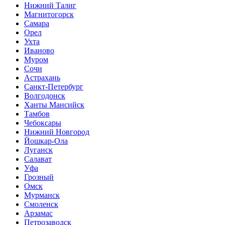
Нижний Талиг
Магнитогорск
Самара
Орел
Ухта
Иваново
Муром
Сочи
Астрахань
Санкт-Петербург
Волгодонск
Ханты Мансийск
Тамбов
Чебоксары
Нижний Новгород
Йошкар-Ола
Луганск
Салават
Уфа
Грозный
Омск
Мурманск
Смоленск
Арзамас
Петрозаводск