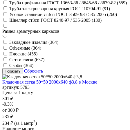
Труба профильная ГОСТ 13663-86 / 8645-68 / 8639-82 (
559
)
Труба электросварная круглая ГОСТ 10704-91 (
91
)
Уголок стальной ст3сп ГОСТ 8509-93 / 535-2005 (
260
)
Швеллер ст3сп ГОСТ 8240-97 / 535-2005 (
130
)
Раздел арматурных каркасов
Закладные изделия (
364
)
Объемные (
364
)
Плоские (
455
)
Сетки связи (
637
)
Скобы (
364
)
Сбросить
Кладочная сетка 50*50 2000х640 ф3,8 в Москве
артикул:
5793
Цена за 1 карту
301 ₽
-0.3%
от 300 ₽
235 ₽
2
234 ₽
(за 1 метр
)
Наличие:
много