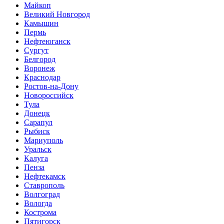
Майкоп
Великий Новгород
Камышин
Пермь
Нефтеюганск
Сургут
Белгород
Воронеж
Краснодар
Ростов-на-Дону
Новороссийск
Тула
Донецк
Сарапул
Рыбиск
Мариуполь
Уральск
Калуга
Пенза
Нефтекамск
Ставрополь
Волгоград
Вологда
Кострома
Пятигорск