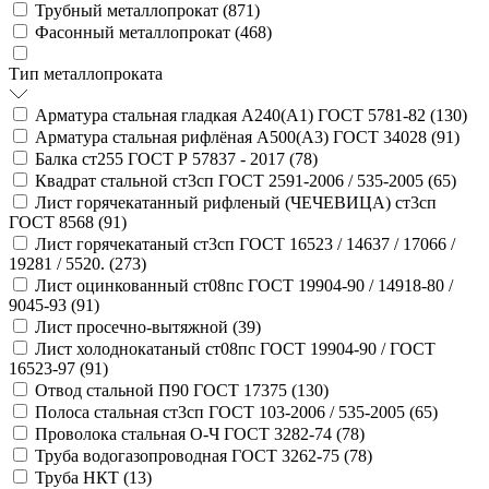
Трубный металлопрокат (
871
)
Фасонный металлопрокат (
468
)
Тип металлопроката
Арматура стальная гладкая А240(А1) ГОСТ 5781-82 (
130
)
Арматура стальная рифлёная А500(А3) ГОСТ 34028 (
91
)
Балка ст255 ГОСТ Р 57837 - 2017 (
78
)
Квадрат стальной ст3сп ГОСТ 2591-2006 / 535-2005 (
65
)
Лист горячекатанный рифленый (ЧЕЧЕВИЦА) ст3сп
ГОСТ 8568 (
91
)
Лист горячекатаный ст3сп ГОСТ 16523 / 14637 / 17066 /
19281 / 5520. (
273
)
Лист оцинкованный ст08пс ГОСТ 19904-90 / 14918-80 /
9045-93 (
91
)
Лист просечно-вытяжной (
39
)
Лист холоднокатаный ст08пс ГОСТ 19904-90 / ГОСТ
16523-97 (
91
)
Отвод стальной П90 ГОСТ 17375 (
130
)
Полоса стальная ст3сп ГОСТ 103-2006 / 535-2005 (
65
)
Проволока стальная О-Ч ГОСТ 3282-74 (
78
)
Труба водогазопроводная ГОСТ 3262-75 (
78
)
Труба НКТ (
13
)