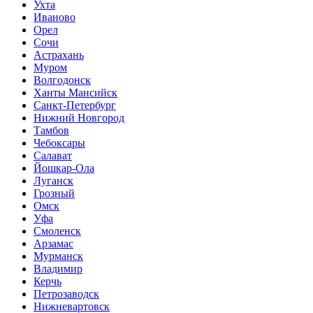
Ухта
Иваново
Орел
Сочи
Астрахань
Муром
Волгодонск
Ханты Мансийск
Санкт-Петербург
Нижний Новгород
Тамбов
Чебоксары
Салават
Йошкар-Ола
Луганск
Грозный
Омск
Уфа
Смоленск
Арзамас
Мурманск
Владимир
Керчь
Петрозаводск
Нижневартовск