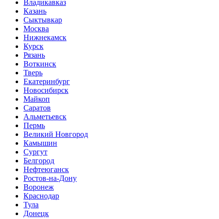
Владикавказ
Казань
Сыктывкар
Москва
Нижнекамск
Курск
Рязань
Воткинск
Тверь
Екатеринбург
Новосибирск
Майкоп
Саратов
Альметьевск
Пермь
Великий Новгород
Камышин
Сургут
Белгород
Нефтеюганск
Ростов-на-Дону
Воронеж
Краснодар
Тула
Донецк