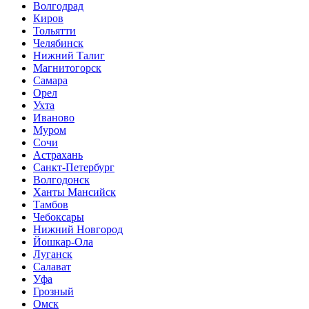
Волгодрад
Киров
Тольятти
Челябинск
Нижний Талиг
Магнитогорск
Самара
Орел
Ухта
Иваново
Муром
Сочи
Астрахань
Санкт-Петербург
Волгодонск
Ханты Мансийск
Тамбов
Чебоксары
Нижний Новгород
Йошкар-Ола
Луганск
Салават
Уфа
Грозный
Омск