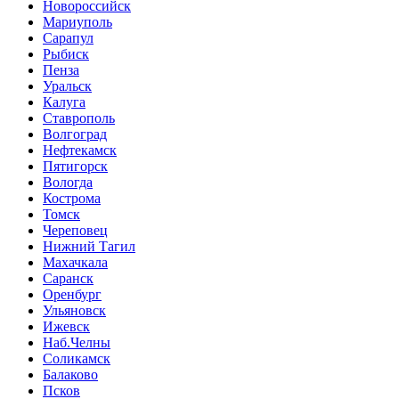
Новороссийск
Мариуполь
Сарапул
Рыбиск
Пенза
Уральск
Калуга
Ставрополь
Волгоград
Нефтекамск
Пятигорск
Вологда
Кострома
Томск
Череповец
Нижний Тагил
Махачкала
Саранск
Оренбург
Ульяновск
Ижевск
Наб.Челны
Соликамск
Балаково
Псков