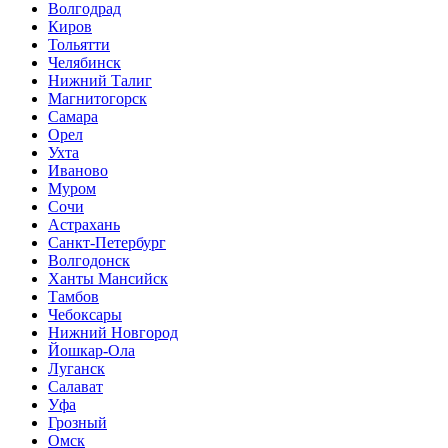
Волгодрад
Киров
Тольятти
Челябинск
Нижний Талиг
Магнитогорск
Самара
Орел
Ухта
Иваново
Муром
Сочи
Астрахань
Санкт-Петербург
Волгодонск
Ханты Мансийск
Тамбов
Чебоксары
Нижний Новгород
Йошкар-Ола
Луганск
Салават
Уфа
Грозный
Омск