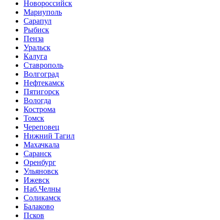
Новороссийск
Мариуполь
Сарапул
Рыбиск
Пенза
Уральск
Калуга
Ставрополь
Волгоград
Нефтекамск
Пятигорск
Вологда
Кострома
Томск
Череповец
Нижний Тагил
Махачкала
Саранск
Оренбург
Ульяновск
Ижевск
Наб.Челны
Соликамск
Балаково
Псков