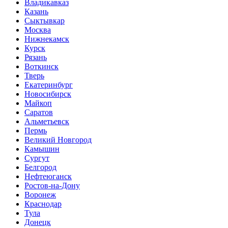
Владикавказ
Казань
Сыктывкар
Москва
Нижнекамск
Курск
Рязань
Воткинск
Тверь
Екатеринбург
Новосибирск
Майкоп
Саратов
Альметьевск
Пермь
Великий Новгород
Камышин
Сургут
Белгород
Нефтеюганск
Ростов-на-Дону
Воронеж
Краснодар
Тула
Донецк