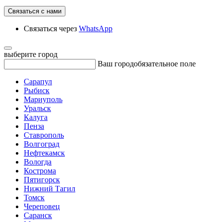
Связаться с нами
Связаться через
WhatsApp
выберите город
Ваш город
обязательное поле
Сарапул
Рыбиск
Мариуполь
Уральск
Калуга
Пенза
Ставрополь
Волгоград
Нефтекамск
Вологда
Кострома
Пятигорск
Нижний Тагил
Томск
Череповец
Саранск