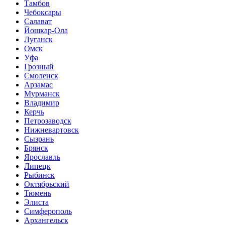
Тамбов
Чебоксары
Салават
Йошкар-Ола
Луганск
Омск
Уфа
Грозный
Смоленск
Арзамас
Мурманск
Владимир
Керчь
Петрозаводск
Нижневартовск
Сызрань
Брянск
Ярославль
Липецк
Рыбинск
Октябрьский
Тюмень
Элиста
Симферополь
Архангельск