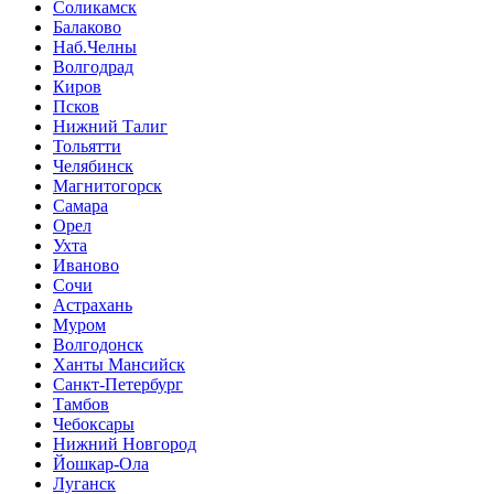
Соликамск
Балаково
Наб.Челны
Волгодрад
Киров
Псков
Нижний Талиг
Тольятти
Челябинск
Магнитогорск
Самара
Орел
Ухта
Иваново
Сочи
Астрахань
Муром
Волгодонск
Ханты Мансийск
Санкт-Петербург
Тамбов
Чебоксары
Нижний Новгород
Йошкар-Ола
Луганск