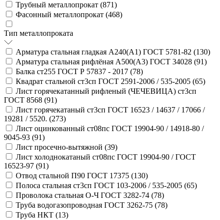
Трубный металлопрокат (
871
)
Фасонный металлопрокат (
468
)
Тип металлопроката
Арматура стальная гладкая А240(А1) ГОСТ 5781-82 (
130
)
Арматура стальная рифлёная А500(А3) ГОСТ 34028 (
91
)
Балка ст255 ГОСТ Р 57837 - 2017 (
78
)
Квадрат стальной ст3сп ГОСТ 2591-2006 / 535-2005 (
65
)
Лист горячекатанный рифленый (ЧЕЧЕВИЦА) ст3сп
ГОСТ 8568 (
91
)
Лист горячекатаный ст3сп ГОСТ 16523 / 14637 / 17066 /
19281 / 5520. (
273
)
Лист оцинкованный ст08пс ГОСТ 19904-90 / 14918-80 /
9045-93 (
91
)
Лист просечно-вытяжной (
39
)
Лист холоднокатаный ст08пс ГОСТ 19904-90 / ГОСТ
16523-97 (
91
)
Отвод стальной П90 ГОСТ 17375 (
130
)
Полоса стальная ст3сп ГОСТ 103-2006 / 535-2005 (
65
)
Проволока стальная О-Ч ГОСТ 3282-74 (
78
)
Труба водогазопроводная ГОСТ 3262-75 (
78
)
Труба НКТ (
13
)