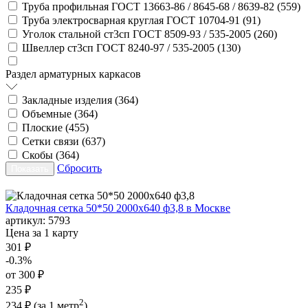
Труба профильная ГОСТ 13663-86 / 8645-68 / 8639-82 (
559
)
Труба электросварная круглая ГОСТ 10704-91 (
91
)
Уголок стальной ст3сп ГОСТ 8509-93 / 535-2005 (
260
)
Швеллер ст3сп ГОСТ 8240-97 / 535-2005 (
130
)
Раздел арматурных каркасов
Закладные изделия (
364
)
Объемные (
364
)
Плоские (
455
)
Сетки связи (
637
)
Скобы (
364
)
Сбросить
Кладочная сетка 50*50 2000х640 ф3,8 в Москве
артикул:
5793
Цена за 1 карту
301 ₽
-0.3%
от 300 ₽
235 ₽
2
234 ₽
(за 1 метр
)