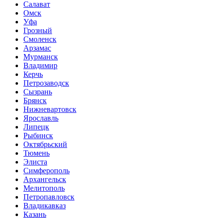
Салават
Омск
Уфа
Грозный
Смоленск
Арзамас
Мурманск
Владимир
Керчь
Петрозаводск
Сызрань
Брянск
Нижневартовск
Ярославль
Липецк
Рыбинск
Октябрьский
Тюмень
Элиста
Симферополь
Архангельск
Мелитополь
Петропавловск
Владикавказ
Казань