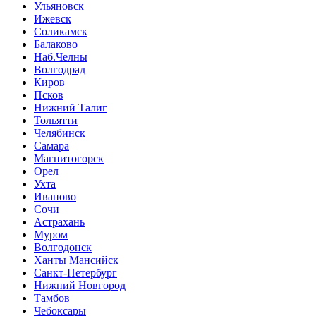
Ульяновск
Ижевск
Соликамск
Балаково
Наб.Челны
Волгодрад
Киров
Псков
Нижний Талиг
Тольятти
Челябинск
Самара
Магнитогорск
Орел
Ухта
Иваново
Сочи
Астрахань
Муром
Волгодонск
Ханты Мансийск
Санкт-Петербург
Нижний Новгород
Тамбов
Чебоксары