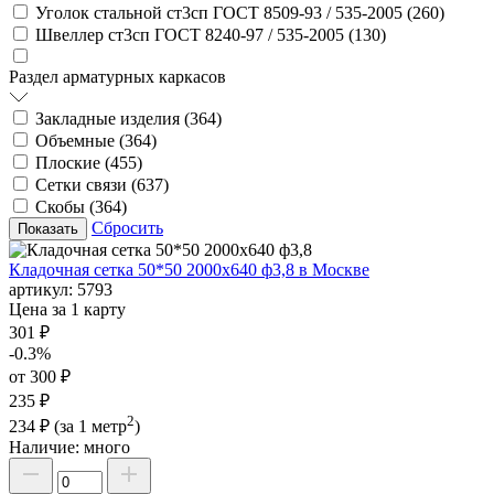
Уголок стальной ст3сп ГОСТ 8509-93 / 535-2005 (
260
)
Швеллер ст3сп ГОСТ 8240-97 / 535-2005 (
130
)
Раздел арматурных каркасов
Закладные изделия (
364
)
Объемные (
364
)
Плоские (
455
)
Сетки связи (
637
)
Скобы (
364
)
Сбросить
Кладочная сетка 50*50 2000х640 ф3,8 в Москве
артикул:
5793
Цена за 1 карту
301 ₽
-0.3%
от 300 ₽
235 ₽
2
234 ₽
(за 1 метр
)
Наличие:
много