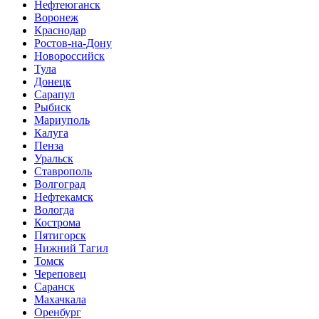
Нефтеюганск
Воронеж
Краснодар
Ростов-на-Дону
Новороссийск
Тула
Донецк
Сарапул
Рыбиск
Мариуполь
Калуга
Пенза
Уральск
Ставрополь
Волгоград
Нефтекамск
Вологда
Кострома
Пятигорск
Нижний Тагил
Томск
Череповец
Саранск
Махачкала
Оренбург