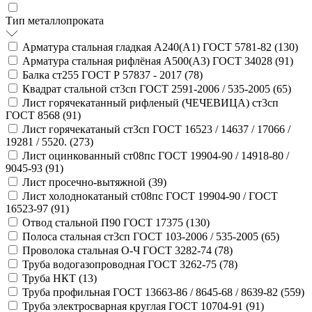
Тип металлопроката
Арматура стальная гладкая А240(А1) ГОСТ 5781-82 (
130
)
Арматура стальная рифлёная А500(А3) ГОСТ 34028 (
91
)
Балка ст255 ГОСТ Р 57837 - 2017 (
78
)
Квадрат стальной ст3сп ГОСТ 2591-2006 / 535-2005 (
65
)
Лист горячекатанный рифленый (ЧЕЧЕВИЦА) ст3сп
ГОСТ 8568 (
91
)
Лист горячекатаный ст3сп ГОСТ 16523 / 14637 / 17066 /
19281 / 5520. (
273
)
Лист оцинкованный ст08пс ГОСТ 19904-90 / 14918-80 /
9045-93 (
91
)
Лист просечно-вытяжной (
39
)
Лист холоднокатаный ст08пс ГОСТ 19904-90 / ГОСТ
16523-97 (
91
)
Отвод стальной П90 ГОСТ 17375 (
130
)
Полоса стальная ст3сп ГОСТ 103-2006 / 535-2005 (
65
)
Проволока стальная О-Ч ГОСТ 3282-74 (
78
)
Труба водогазопроводная ГОСТ 3262-75 (
78
)
Труба НКТ (
13
)
Труба профильная ГОСТ 13663-86 / 8645-68 / 8639-82 (
559
)
Труба электросварная круглая ГОСТ 10704-91 (
91
)