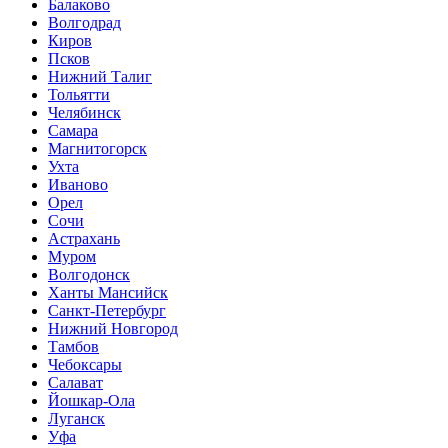
Балаково
Волгодрад
Киров
Псков
Нижний Талиг
Тольятти
Челябинск
Самара
Магнитогорск
Ухта
Иваново
Орел
Сочи
Астрахань
Муром
Волгодонск
Ханты Мансийск
Санкт-Петербург
Нижний Новгород
Тамбов
Чебоксары
Салават
Йошкар-Ола
Луганск
Уфа