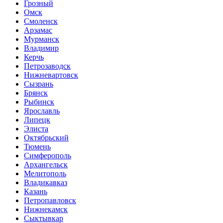
Грозный
Омск
Смоленск
Арзамас
Мурманск
Владимир
Керчь
Петрозаводск
Нижневартовск
Сызрань
Брянск
Рыбинск
Ярославль
Липецк
Элиста
Октябрьский
Тюмень
Симферополь
Архангельск
Мелитополь
Владикавказ
Казань
Петропавловск
Нижнекамск
Сыктывкар