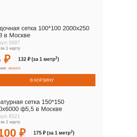
дочная сетка 100*100 2000х250
8 в Москве
кул:
5897
за 1 карту
 ₽
2
132 ₽
(за 1 метр
)
чие:
много
В КОРЗИНУ
атурная сетка 150*150
0х6000 ф5,5 в Москве
кул:
6521
за 1 карту
100 ₽
2
175 ₽
(за 1 метр
)