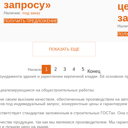
запросу»
ц
Наличие:
под заказ
з
ПОЛУЧИТЬ ПРЕДЛОЖЕНИЕ
Нали
ПОЛ
ПОКАЗАТЬ ЕЩЕ
1
2
3
4
5
Начало
Конец
ундамента здания и укреплении кирпичной кладки. Её основное пр
пециализирующиеся на общестроительных работах.
ке своим высоким качеством, обеспеченным производством на ав
ов под индивидуальный запрос, конкурентные цены и гарантируем 
ответствует стандартам заложенным в строительных ГОСТах. Она 
ачестве продукции, так как мы являемся производителем. Мы гаран
) и лучшую цену на рынке.