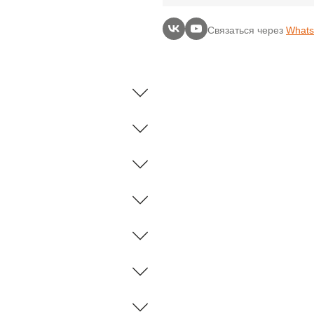
Связаться через
What