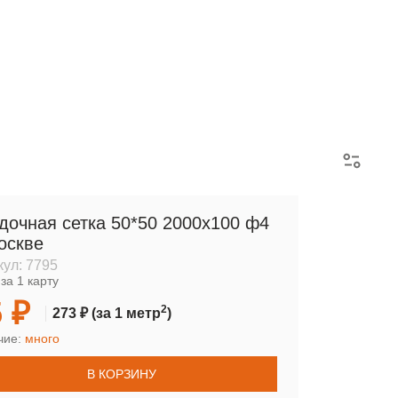
АРМАТУРНЫЕ КАРКАСЫ
дочная сетка 50*50 2000х100 ф4
оскве
кул:
7795
за 1 карту
 ₽
2
273 ₽
(за 1 метр
)
чие:
много
В КОРЗИНУ