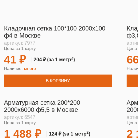
Кладочная сетка 100*100 2000х100
Кла
ф4 в Москве
ф3,
артикул:
7977
арти
Цена за 1 карту
Цена 
41 ₽
66
2
204 ₽
(за 1 метр
)
Наличие:
много
Нали
В КОРЗИНУ
Арматурная сетка 200*200
Арм
2000х6000 ф5,5 в Москве
200
артикул:
6547
арти
Цена за 1 карту
Цена 
1 488 ₽
2 
2
124 ₽
(за 1 метр
)