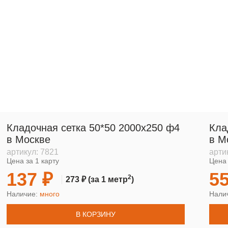
Кладочная сетка 50*50 2000х250 ф4
Кла
в Москве
в М
артикул:
7821
арти
Цена за 1 карту
Цена 
137 ₽
55
2
273 ₽
(за 1 метр
)
Наличие:
много
Нали
В КОРЗИНУ