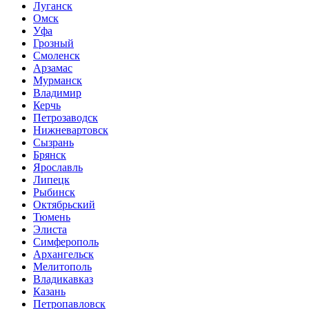
Луганск
Омск
Уфа
Грозный
Смоленск
Арзамас
Мурманск
Владимир
Керчь
Петрозаводск
Нижневартовск
Сызрань
Брянск
Ярославль
Липецк
Рыбинск
Октябрьский
Тюмень
Элиста
Симферополь
Архангельск
Мелитополь
Владикавказ
Казань
Петропавловск