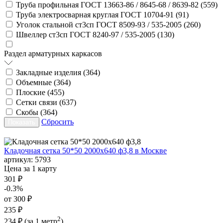
Труба профильная ГОСТ 13663-86 / 8645-68 / 8639-82 (
559
)
Труба электросварная круглая ГОСТ 10704-91 (
91
)
Уголок стальной ст3сп ГОСТ 8509-93 / 535-2005 (
260
)
Швеллер ст3сп ГОСТ 8240-97 / 535-2005 (
130
)
Раздел арматурных каркасов
Закладные изделия (
364
)
Объемные (
364
)
Плоские (
455
)
Сетки связи (
637
)
Скобы (
364
)
Сбросить
Кладочная сетка 50*50 2000х640 ф3,8 в Москве
артикул:
5793
Цена за 1 карту
301 ₽
-0.3%
от 300 ₽
235 ₽
2
234 ₽
(за 1 метр
)