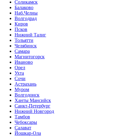
Соликамск
Балаково
Наб.Челны
Волгодрад
Киров
Псков
Нижний Талиг
Тольятти
Челябинск
Самара
Магнитогорск
Иваново
Орел
Ухта
Сочи
Астрахань
Муром
Волгодонск
Ханты Мансийск
Санкт-Петербург
Нижний Новгород
Тамбов
Чебоксары
Салават
Йошкар-Ола