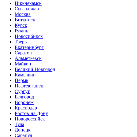
Нижнекамск
Сыктывкар
Москва
Воткинск
Курск
Рязань
Новосибирск
Тверь
Екатеринбург
Саратов
Альметьевск
Майкоп
Великий Новгород
Камышин
Пермь
Нефтеюганск
Сургут
Белгород
Воронеж
Краснодар
Ростов-на-Дону
Новороссийск
Тула
Донецк
Сарапул