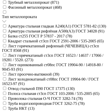
Трубный металлопрокат (
871
)
Фасонный металлопрокат (
468
)
Тип металлопроката
Арматура стальная гладкая А240(А1) ГОСТ 5781-82 (
130
)
Арматура стальная рифлёная А500(А3) ГОСТ 34028 (
91
)
Балка ст255 ГОСТ Р 57837 - 2017 (
78
)
Квадрат стальной ст3сп ГОСТ 2591-2006 / 535-2005 (
65
)
Лист горячекатанный рифленый (ЧЕЧЕВИЦА) ст3сп
ГОСТ 8568 (
91
)
Лист горячекатаный ст3сп ГОСТ 16523 / 14637 / 17066 /
19281 / 5520. (
273
)
Лист оцинкованный ст08пс ГОСТ 19904-90 / 14918-80 /
9045-93 (
91
)
Лист просечно-вытяжной (
39
)
Лист холоднокатаный ст08пс ГОСТ 19904-90 / ГОСТ
16523-97 (
91
)
Отвод стальной П90 ГОСТ 17375 (
130
)
Полоса стальная ст3сп ГОСТ 103-2006 / 535-2005 (
65
)
Проволока стальная О-Ч ГОСТ 3282-74 (
78
)
Труба водогазопроводная ГОСТ 3262-75 (
78
)
Труба НКТ (
13
)