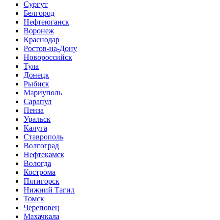
Сургут
Белгород
Нефтеюганск
Воронеж
Краснодар
Ростов-на-Дону
Новороссийск
Тула
Донецк
Рыбиск
Мариуполь
Сарапул
Пенза
Уральск
Калуга
Ставрополь
Волгоград
Нефтекамск
Вологда
Кострома
Пятигорск
Нижний Тагил
Томск
Череповец
Махачкала