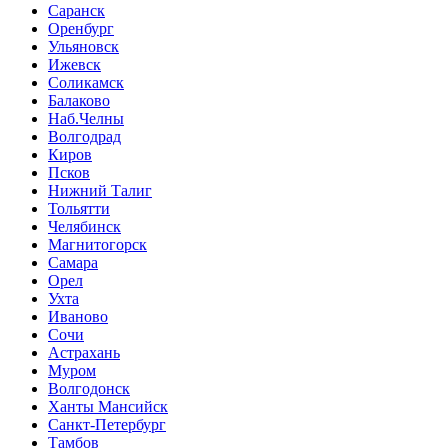
Саранск
Оренбург
Ульяновск
Ижевск
Соликамск
Балаково
Наб.Челны
Волгодрад
Киров
Псков
Нижний Талиг
Тольятти
Челябинск
Магнитогорск
Самара
Орел
Ухта
Иваново
Сочи
Астрахань
Муром
Волгодонск
Ханты Мансийск
Санкт-Петербург
Тамбов