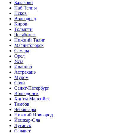
Балаково
Наб.Челны
Псков
Волгодрад
Киров
Тольятти
Челябинск
Нижний Талиг
Магнитогорск
Самара
Орел
Ухта
Иваново
Астрахань
Муром
Сочи
Санкт-Петербург
Волгодонск
Ханты Мансийск
Тамбов
Чебоксары
Нижний Новгород
Йошкар-Ола
Луганск
Салават