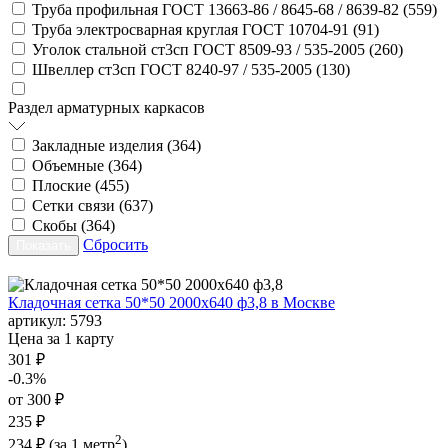
Труба профильная ГОСТ 13663-86 / 8645-68 / 8639-82 (
559
)
Труба электросварная круглая ГОСТ 10704-91 (
91
)
Уголок стальной ст3сп ГОСТ 8509-93 / 535-2005 (
260
)
Швеллер ст3сп ГОСТ 8240-97 / 535-2005 (
130
)
Раздел арматурных каркасов
Закладные изделия (
364
)
Объемные (
364
)
Плоские (
455
)
Сетки связи (
637
)
Скобы (
364
)
Сбросить
Кладочная сетка 50*50 2000х640 ф3,8 в Москве
артикул:
5793
Цена за 1 карту
301 ₽
-0.3%
от 300 ₽
235 ₽
2
234 ₽
(за 1 метр
)