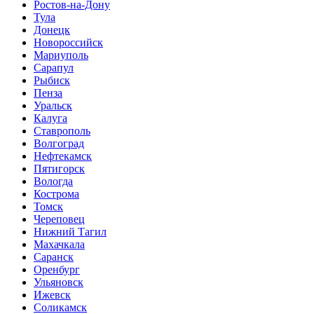
Ростов-на-Дону
Тула
Донецк
Новороссийск
Мариуполь
Сарапул
Рыбиск
Пенза
Уральск
Калуга
Ставрополь
Волгоград
Нефтекамск
Пятигорск
Вологда
Кострома
Томск
Череповец
Нижний Тагил
Махачкала
Саранск
Оренбург
Ульяновск
Ижевск
Соликамск