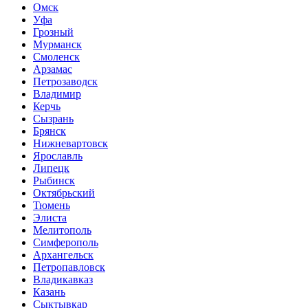
Омск
Уфа
Грозный
Мурманск
Смоленск
Арзамас
Петрозаводск
Владимир
Керчь
Сызрань
Брянск
Нижневартовск
Ярославль
Липецк
Рыбинск
Октябрьский
Тюмень
Элиста
Мелитополь
Симферополь
Архангельск
Петропавловск
Владикавказ
Казань
Сыктывкар