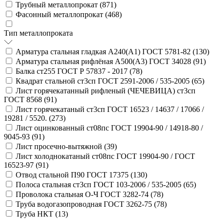
Трубный металлопрокат (
871
)
Фасонный металлопрокат (
468
)
Тип металлопроката
Арматура стальная гладкая А240(А1) ГОСТ 5781-82 (
130
)
Арматура стальная рифлёная А500(А3) ГОСТ 34028 (
91
)
Балка ст255 ГОСТ Р 57837 - 2017 (
78
)
Квадрат стальной ст3сп ГОСТ 2591-2006 / 535-2005 (
65
)
Лист горячекатанный рифленый (ЧЕЧЕВИЦА) ст3сп
ГОСТ 8568 (
91
)
Лист горячекатаный ст3сп ГОСТ 16523 / 14637 / 17066 /
19281 / 5520. (
273
)
Лист оцинкованный ст08пс ГОСТ 19904-90 / 14918-80 /
9045-93 (
91
)
Лист просечно-вытяжной (
39
)
Лист холоднокатаный ст08пс ГОСТ 19904-90 / ГОСТ
16523-97 (
91
)
Отвод стальной П90 ГОСТ 17375 (
130
)
Полоса стальная ст3сп ГОСТ 103-2006 / 535-2005 (
65
)
Проволока стальная О-Ч ГОСТ 3282-74 (
78
)
Труба водогазопроводная ГОСТ 3262-75 (
78
)
Труба НКТ (
13
)