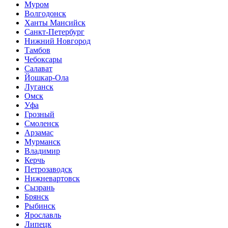
Муром
Волгодонск
Ханты Мансийск
Санкт-Петербург
Нижний Новгород
Тамбов
Чебоксары
Салават
Йошкар-Ола
Луганск
Омск
Уфа
Грозный
Смоленск
Арзамас
Мурманск
Владимир
Керчь
Петрозаводск
Нижневартовск
Сызрань
Брянск
Рыбинск
Ярославль
Липецк