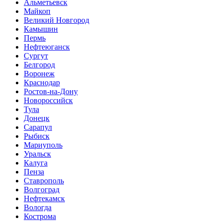
Альметьевск
Майкоп
Великий Новгород
Камышин
Пермь
Нефтеюганск
Сургут
Белгород
Воронеж
Краснодар
Ростов-на-Дону
Новороссийск
Тула
Донецк
Сарапул
Рыбиск
Мариуполь
Уральск
Калуга
Пенза
Ставрополь
Волгоград
Нефтекамск
Вологда
Кострома