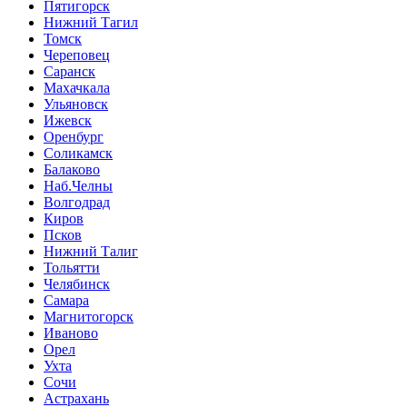
Пятигорск
Нижний Тагил
Томск
Череповец
Саранск
Махачкала
Ульяновск
Ижевск
Оренбург
Соликамск
Балаково
Наб.Челны
Волгодрад
Киров
Псков
Нижний Талиг
Тольятти
Челябинск
Самара
Магнитогорск
Иваново
Орел
Ухта
Сочи
Астрахань