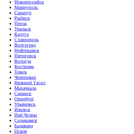
Новороссийск
Мариуполь
Сарапул
Рыбиск
Пенза
Уральск
Калуга
Ставрополь
Волгоград
Нефтекамск
Пятигорск
Вологда
Кострома
Томск
Череповец
Нижний Тагил
Махачкала
Саранск
Оренбург
Ульяновск
Ижевск
Наб.Челны
Соликамск
Балаково
Псков