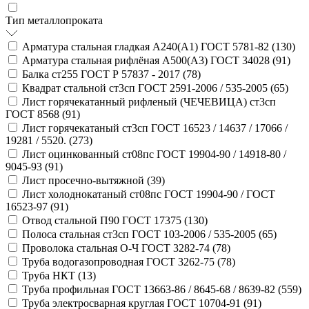
Тип металлопроката
Арматура стальная гладкая А240(А1) ГОСТ 5781-82 (
130
)
Арматура стальная рифлёная А500(А3) ГОСТ 34028 (
91
)
Балка ст255 ГОСТ Р 57837 - 2017 (
78
)
Квадрат стальной ст3сп ГОСТ 2591-2006 / 535-2005 (
65
)
Лист горячекатанный рифленый (ЧЕЧЕВИЦА) ст3сп
ГОСТ 8568 (
91
)
Лист горячекатаный ст3сп ГОСТ 16523 / 14637 / 17066 /
19281 / 5520. (
273
)
Лист оцинкованный ст08пс ГОСТ 19904-90 / 14918-80 /
9045-93 (
91
)
Лист просечно-вытяжной (
39
)
Лист холоднокатаный ст08пс ГОСТ 19904-90 / ГОСТ
16523-97 (
91
)
Отвод стальной П90 ГОСТ 17375 (
130
)
Полоса стальная ст3сп ГОСТ 103-2006 / 535-2005 (
65
)
Проволока стальная О-Ч ГОСТ 3282-74 (
78
)
Труба водогазопроводная ГОСТ 3262-75 (
78
)
Труба НКТ (
13
)
Труба профильная ГОСТ 13663-86 / 8645-68 / 8639-82 (
559
)
Труба электросварная круглая ГОСТ 10704-91 (
91
)