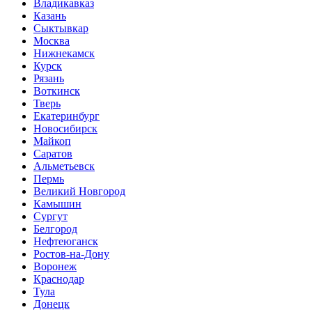
Владикавказ
Казань
Сыктывкар
Москва
Нижнекамск
Курск
Рязань
Воткинск
Тверь
Екатеринбург
Новосибирск
Майкоп
Саратов
Альметьевск
Пермь
Великий Новгород
Камышин
Сургут
Белгород
Нефтеюганск
Ростов-на-Дону
Воронеж
Краснодар
Тула
Донецк