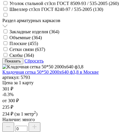
Уголок стальной ст3сп ГОСТ 8509-93 / 535-2005 (
260
)
Швеллер ст3сп ГОСТ 8240-97 / 535-2005 (
130
)
Раздел арматурных каркасов
Закладные изделия (
364
)
Объемные (
364
)
Плоские (
455
)
Сетки связи (
637
)
Скобы (
364
)
Сбросить
Кладочная сетка 50*50 2000х640 ф3,8 в Москве
артикул:
5793
Цена за 1 карту
301 ₽
-0.3%
от 300 ₽
235 ₽
2
234 ₽
(за 1 метр
)
Наличие:
много