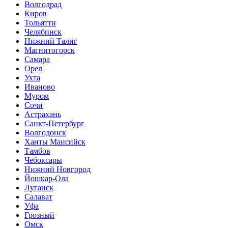
Волгодрад
Киров
Тольятти
Челябинск
Нижний Талиг
Магнитогорск
Самара
Орел
Ухта
Иваново
Муром
Сочи
Астрахань
Санкт-Петербург
Волгодонск
Ханты Мансийск
Тамбов
Чебоксары
Нижний Новгород
Йошкар-Ола
Луганск
Салават
Уфа
Грозный
Омск