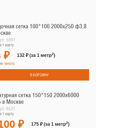
очная сетка 100*100 2000х250 ф3,8
оскве
ул:
5897
а 1 карту
 ₽
2
132 ₽
(за 1 метр
)
ие:
много
В КОРЗИНУ
турная сетка 150*150 2000х6000
 в Москве
ул:
6521
а 1 карту
100 ₽
2
175 ₽
(за 1 метр
)