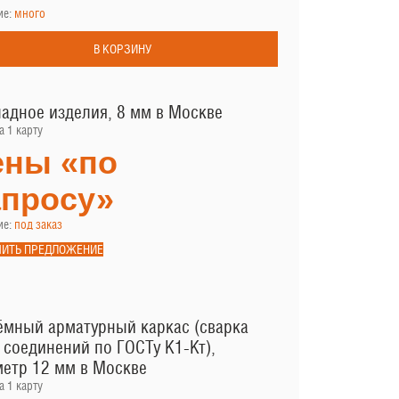
ие:
много
В КОРЗИНУ
адное изделия, 8 мм в Москве
а 1 карту
ены «по
апросу»
ие:
под заказ
ЧИТЬ ПРЕДЛОЖЕНИЕ
мный арматурный каркас (сварка
 соединений по ГОСТу К1-Кт),
етр 12 мм в Москве
а 1 карту