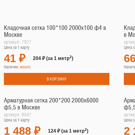
Кладочная сетка 100*100 2000х100 ф4 в
Клад
Москве
в М
артикул:
7977
артик
Цена за 1 карту
Цена з
41 ₽
66
2
204 ₽
(за 1 метр
)
Наличие:
много
Налич
В КОРЗИНУ
Арматурная сетка 200*200 2000х6000
Арма
ф5,5 в Москве
ф5,5
артикул:
6547
артик
Цена за 1 карту
Цена з
1 488 ₽
2 
2
124 ₽
(за 1 метр
)