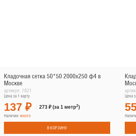
Кладочная сетка 50*50 2000х250 ф4 в
Клад
Москве
Мос
артикул:
7821
артик
Цена за 1 карту
Цена з
137 ₽
55
2
273 ₽
(за 1 метр
)
Наличие:
много
Налич
В КОРЗИНУ