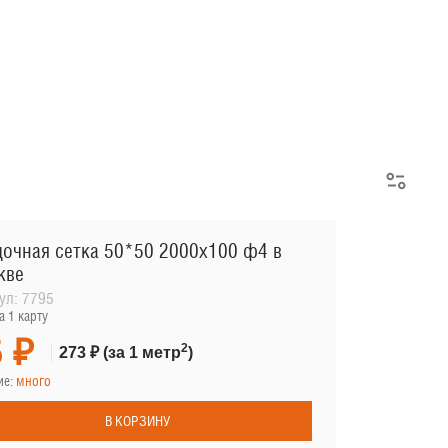
АРМАТУРНЫЕ КАРКАСЫ
очная сетка 50*50 2000х100 ф4 в
кве
ул:
7795
а 1 карту
 ₽
2
273 ₽
(за 1 метр
)
ие:
много
В КОРЗИНУ