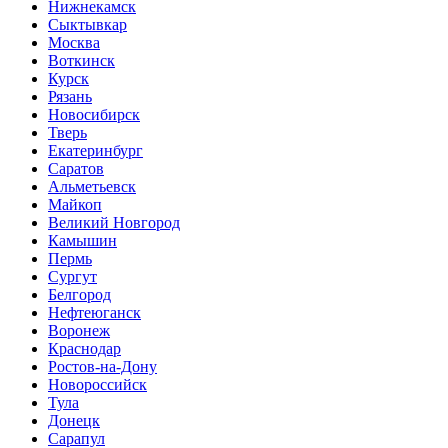
Нижнекамск
Сыктывкар
Москва
Воткинск
Курск
Рязань
Новосибирск
Тверь
Екатеринбург
Саратов
Альметьевск
Майкоп
Великий Новгород
Камышин
Пермь
Сургут
Белгород
Нефтеюганск
Воронеж
Краснодар
Ростов-на-Дону
Новороссийск
Тула
Донецк
Сарапул