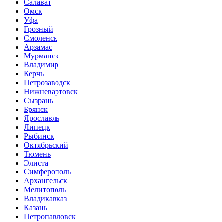
Салават
Омск
Уфа
Грозный
Смоленск
Арзамас
Мурманск
Владимир
Керчь
Петрозаводск
Нижневартовск
Сызрань
Брянск
Ярославль
Липецк
Рыбинск
Октябрьский
Тюмень
Элиста
Симферополь
Архангельск
Мелитополь
Владикавказ
Казань
Петропавловск