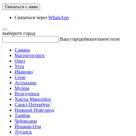
Связаться с нами
Связаться через
WhatsApp
выберите город
Ваш город
обязательное поле
Самара
Магнитогорск
Орел
Ухта
Иваново
Сочи
Астрахань
Муром
Волгодонск
Ханты Мансийск
Санкт-Петербург
Нижний Новгород
Тамбов
Чебоксары
Йошкар-Ола
Луганск