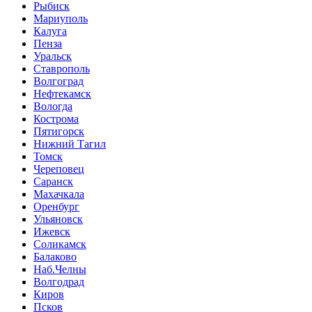
Рыбиск
Мариуполь
Калуга
Пенза
Уральск
Ставрополь
Волгоград
Нефтекамск
Вологда
Кострома
Пятигорск
Нижний Тагил
Томск
Череповец
Саранск
Махачкала
Оренбург
Ульяновск
Ижевск
Соликамск
Балаково
Наб.Челны
Волгодрад
Киров
Псков