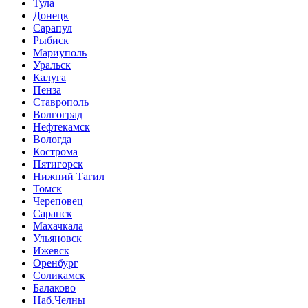
Тула
Донецк
Сарапул
Рыбиск
Мариуполь
Уральск
Калуга
Пенза
Ставрополь
Волгоград
Нефтекамск
Вологда
Кострома
Пятигорск
Нижний Тагил
Томск
Череповец
Саранск
Махачкала
Ульяновск
Ижевск
Оренбург
Соликамск
Балаково
Наб.Челны