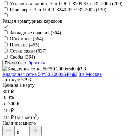
Уголок стальной ст3сп ГОСТ 8509-93 / 535-2005 (
260
)
Швеллер ст3сп ГОСТ 8240-97 / 535-2005 (
130
)
Раздел арматурных каркасов
Закладные изделия (
364
)
Объемные (
364
)
Плоские (
455
)
Сетки связи (
637
)
Скобы (
364
)
Сбросить
Кладочная сетка 50*50 2000х640 ф3,8 в Москве
артикул:
5793
Цена за 1 карту
301 ₽
-0.3%
от 300 ₽
235 ₽
2
234 ₽
(за 1 метр
)
Наличие:
много