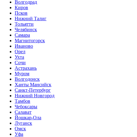
Волгодрад
Киров
Псков
Нижний Талиг
Тольятти
Челябинск
Самара
Магнитогорск
Иваново
Орел
Ухта
Сочи
Астрахань
Муром
Волгодонск
Ханты Мансийск
Санкт-Петербург
Нижний Новгород
Тамбов
Чебоксары
Салават
Йошкар-Ола
Луганск
Омск
Уфа