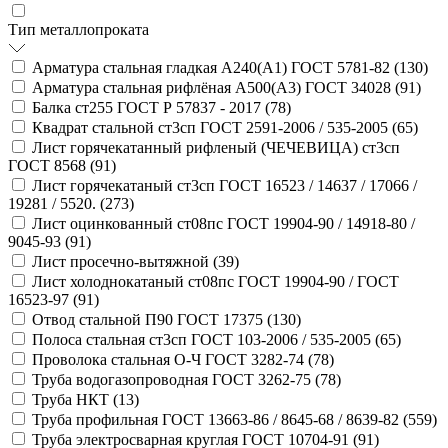
Тип металлопроката
Арматура стальная гладкая А240(А1) ГОСТ 5781-82 (
130
)
Арматура стальная рифлёная А500(А3) ГОСТ 34028 (
91
)
Балка ст255 ГОСТ Р 57837 - 2017 (
78
)
Квадрат стальной ст3сп ГОСТ 2591-2006 / 535-2005 (
65
)
Лист горячекатанный рифленый (ЧЕЧЕВИЦА) ст3сп
ГОСТ 8568 (
91
)
Лист горячекатаный ст3сп ГОСТ 16523 / 14637 / 17066 /
19281 / 5520. (
273
)
Лист оцинкованный ст08пс ГОСТ 19904-90 / 14918-80 /
9045-93 (
91
)
Лист просечно-вытяжной (
39
)
Лист холоднокатаный ст08пс ГОСТ 19904-90 / ГОСТ
16523-97 (
91
)
Отвод стальной П90 ГОСТ 17375 (
130
)
Полоса стальная ст3сп ГОСТ 103-2006 / 535-2005 (
65
)
Проволока стальная О-Ч ГОСТ 3282-74 (
78
)
Труба водогазопроводная ГОСТ 3262-75 (
78
)
Труба НКТ (
13
)
Труба профильная ГОСТ 13663-86 / 8645-68 / 8639-82 (
559
)
Труба электросварная круглая ГОСТ 10704-91 (
91
)