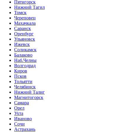
Пятигорск
Нижний Тагил
Томск
Череповец
Махачкала
Саранск
Оренбург
Ульяновск
Ижевск
Соликамск
Балаково
Наб.Челны
Волгодрад
Киров
Псков
Тольятти
Челябинск
Нижний Талиг
Магнитогорск
Самара
Орел
Ухта
Иваново
Сочи
Астрахань