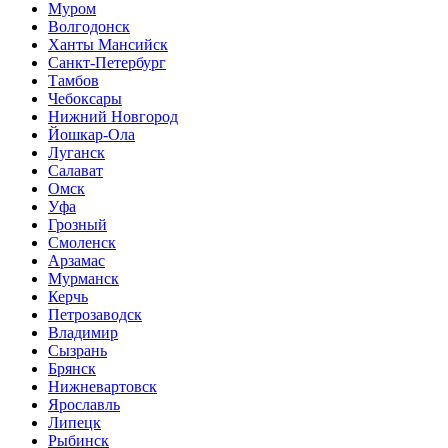
Муром
Волгодонск
Ханты Мансийск
Санкт-Петербург
Тамбов
Чебоксары
Нижний Новгород
Йошкар-Ола
Луганск
Салават
Омск
Уфа
Грозный
Смоленск
Арзамас
Мурманск
Керчь
Петрозаводск
Владимир
Сызрань
Брянск
Нижневартовск
Ярославль
Липецк
Рыбинск