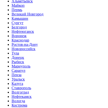
Альметьевск
Майкоп
Пермь
Великий Новгород
Камышин
Сургут
Белгород
Нефтеюганск
Воронеж
Краснодар
Ростов-на-Дону
Новороссийск
Тула
Донецк
Рыбиск
Мариуполь
Сарапул
Пенза
Уральск
Калуга
Ставрополь
Волгоград
Нефтекамск
Вологда
Кострома