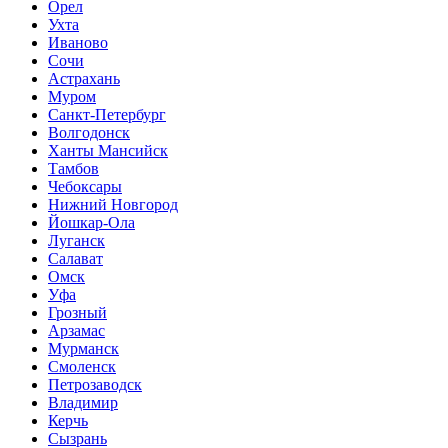
Орел
Ухта
Иваново
Сочи
Астрахань
Муром
Санкт-Петербург
Волгодонск
Ханты Мансийск
Тамбов
Чебоксары
Нижний Новгород
Йошкар-Ола
Луганск
Салават
Омск
Уфа
Грозный
Арзамас
Мурманск
Смоленск
Петрозаводск
Владимир
Керчь
Сызрань