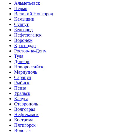
Альметьевск
Пермь
Великий Новгород
Камышин
Сургут
Белгород
Нефтеюганск
Воронеж
Краснодар
Ростов-на-Дону
Тула
Донецк
Новороссийск
Мариуполь
Сарапул
Рыбиск
Пенза
Уральск
Калуга
Ставрополь
Волгоград
Нефтекамск
Кострома
Пятигорск
Вологда