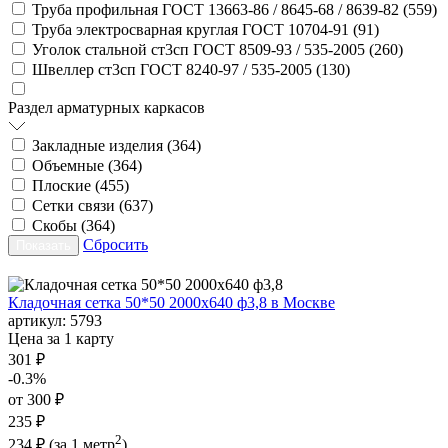
Труба профильная ГОСТ 13663-86 / 8645-68 / 8639-82 (
559
)
Труба электросварная круглая ГОСТ 10704-91 (
91
)
Уголок стальной ст3сп ГОСТ 8509-93 / 535-2005 (
260
)
Швеллер ст3сп ГОСТ 8240-97 / 535-2005 (
130
)
Раздел арматурных каркасов
Закладные изделия (
364
)
Объемные (
364
)
Плоские (
455
)
Сетки связи (
637
)
Скобы (
364
)
Сбросить
Кладочная сетка 50*50 2000х640 ф3,8 в Москве
артикул:
5793
Цена за 1 карту
301 ₽
-0.3%
от 300 ₽
235 ₽
2
234 ₽
(за 1 метр
)