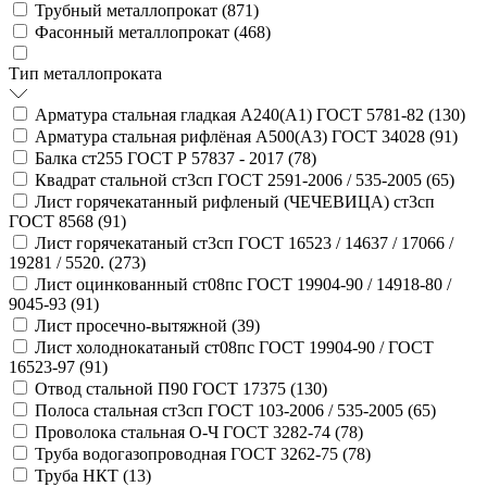
Трубный металлопрокат (
871
)
Фасонный металлопрокат (
468
)
Тип металлопроката
Арматура стальная гладкая А240(А1) ГОСТ 5781-82 (
130
)
Арматура стальная рифлёная А500(А3) ГОСТ 34028 (
91
)
Балка ст255 ГОСТ Р 57837 - 2017 (
78
)
Квадрат стальной ст3сп ГОСТ 2591-2006 / 535-2005 (
65
)
Лист горячекатанный рифленый (ЧЕЧЕВИЦА) ст3сп
ГОСТ 8568 (
91
)
Лист горячекатаный ст3сп ГОСТ 16523 / 14637 / 17066 /
19281 / 5520. (
273
)
Лист оцинкованный ст08пс ГОСТ 19904-90 / 14918-80 /
9045-93 (
91
)
Лист просечно-вытяжной (
39
)
Лист холоднокатаный ст08пс ГОСТ 19904-90 / ГОСТ
16523-97 (
91
)
Отвод стальной П90 ГОСТ 17375 (
130
)
Полоса стальная ст3сп ГОСТ 103-2006 / 535-2005 (
65
)
Проволока стальная О-Ч ГОСТ 3282-74 (
78
)
Труба водогазопроводная ГОСТ 3262-75 (
78
)
Труба НКТ (
13
)