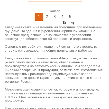
Начало
1
2
3
4
5
Конец
Кладочная сетка – незаменимый помощник при возведении
фундамента здания и укреплении кирпичной кладки. Её
основное предназначение заключается в укреплении
конструкции, обеспечивая ей прочность и надежность.
Основные потребители кладочной сетки – это строители,
специализирующиеся на общестроительных работах.
Кладочная сетка Компании Базис-Металл выделяется на
рынке своим высоким качеством, обеспеченным
производством на автоматических линиях. Мы предлагаем
широкий ассортимент продукции, возможность изготовления
нестандартных размеров под индивидуальный запрос,
конкурентные цены и гарантируем наличие сетки во многих
регионах России.
Металлическая кладочная сетка, которую мы производим,
соответствует стандартам заложенным в строительных
ГОСТах. Она отличается высокой долговечностью и
прочностью.
Покупая кладочную сетку у нас, вы можете быть уверены в