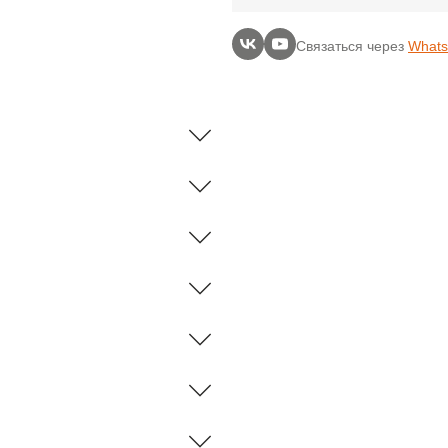
Связаться через
What