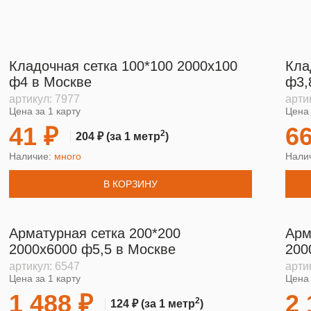
Кладочная сетка 100*100 2000х100
Кла
ф4 в Москве
ф3,
артикул:
7977
арти
Цена за 1 карту
Цена 
41 ₽
66
2
204 ₽
(за 1 метр
)
Наличие:
много
Нали
В КОРЗИНУ
Арматурная сетка 200*200
Арм
2000х6000 ф5,5 в Москве
200
артикул:
6547
арти
Цена за 1 карту
Цена 
1 488 ₽
2 
2
124 ₽
(за 1 метр
)