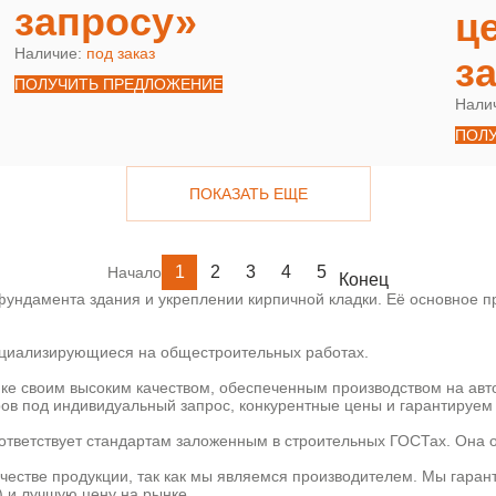
запросу»
ц
Наличие:
под заказ
з
ПОЛУЧИТЬ ПРЕДЛОЖЕНИЕ
Нали
ПОЛ
ПОКАЗАТЬ ЕЩЕ
1
2
3
4
5
Начало
Конец
ундамента здания и укреплении кирпичной кладки. Её основное пр
пециализирующиеся на общестроительных работах.
ке своим высоким качеством, обеспеченным производством на ав
ов под индивидуальный запрос, конкурентные цены и гарантируем 
ответствует стандартам заложенным в строительных ГОСТах. Она 
ачестве продукции, так как мы являемся производителем. Мы гаран
) и лучшую цену на рынке.