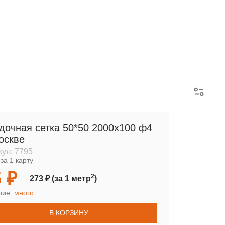
АРМАТУРНЫЕ КАРКАСЫ
дочная сетка 50*50 2000х100 ф4
оскве
кул:
7795
за 1 карту
 ₽
2
273 ₽
(за 1 метр
)
чие:
много
В КОРЗИНУ