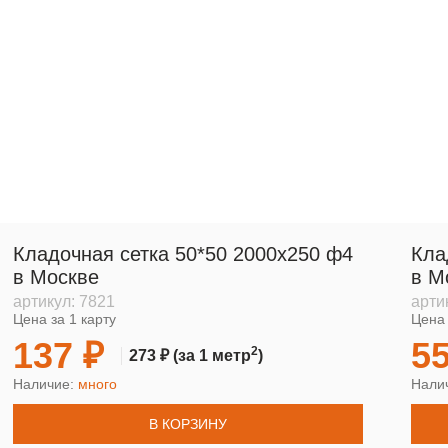
Кладочная сетка 50*50 2000х250 ф4
Кла
в Москве
в М
артикул:
7821
арти
Цена за 1 карту
Цена 
137 ₽
55
2
273 ₽
(за 1 метр
)
Наличие:
много
Нали
В КОРЗИНУ