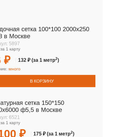
дочная сетка 100*100 2000х250
8 в Москве
кул:
5897
за 1 карту
 ₽
2
132 ₽
(за 1 метр
)
чие:
много
В КОРЗИНУ
атурная сетка 150*150
0х6000 ф5,5 в Москве
кул:
6521
за 1 карту
100 ₽
2
175 ₽
(за 1 метр
)