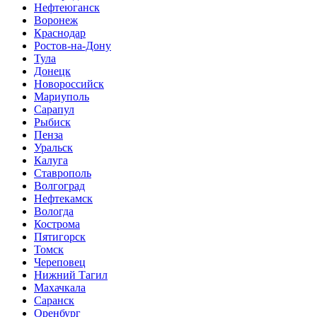
Нефтеюганск
Воронеж
Краснодар
Ростов-на-Дону
Тула
Донецк
Новороссийск
Мариуполь
Сарапул
Рыбиск
Пенза
Уральск
Калуга
Ставрополь
Волгоград
Нефтекамск
Вологда
Кострома
Пятигорск
Томск
Череповец
Нижний Тагил
Махачкала
Саранск
Оренбург