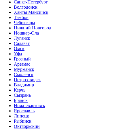
Санкт-Петербург
Волгодонск
Ханты Мансийск
Тамбов
Чебоксары
Нижний Новгород
Йошкар-Ола
Луганск
Салават
Омск
Уфа
Грозный
Арзамас
Мурманск
Смоленск
Петрозаводск
Владимир
Керчь
Сызрань
Брянск
Нижневартовск
Ярославль
Липецк
Рыбинск
Октябрьский