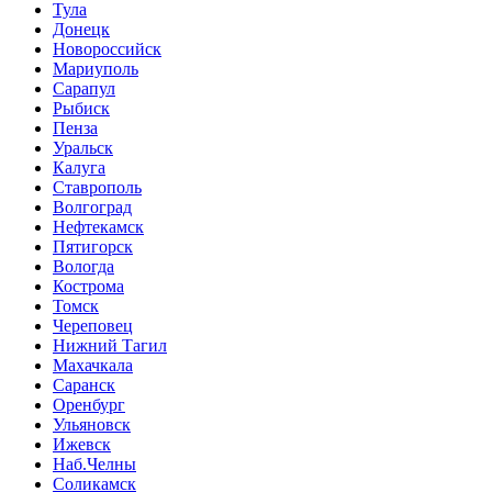
Тула
Донецк
Новороссийск
Мариуполь
Сарапул
Рыбиск
Пенза
Уральск
Калуга
Ставрополь
Волгоград
Нефтекамск
Пятигорск
Вологда
Кострома
Томск
Череповец
Нижний Тагил
Махачкала
Саранск
Оренбург
Ульяновск
Ижевск
Наб.Челны
Соликамск