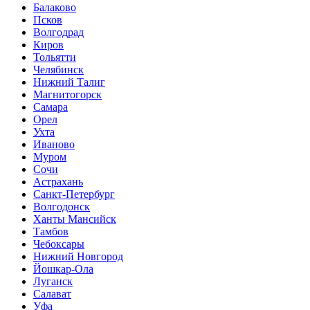
Балаково
Псков
Волгодрад
Киров
Тольятти
Челябинск
Нижний Талиг
Магнитогорск
Самара
Орел
Ухта
Иваново
Муром
Сочи
Астрахань
Санкт-Петербург
Волгодонск
Ханты Мансийск
Тамбов
Чебоксары
Нижний Новгород
Йошкар-Ола
Луганск
Салават
Уфа