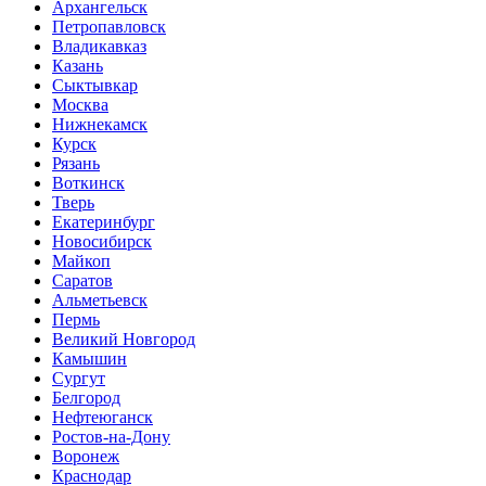
Архангельск
Петропавловск
Владикавказ
Казань
Сыктывкар
Москва
Нижнекамск
Курск
Рязань
Воткинск
Тверь
Екатеринбург
Новосибирск
Майкоп
Саратов
Альметьевск
Пермь
Великий Новгород
Камышин
Сургут
Белгород
Нефтеюганск
Ростов-на-Дону
Воронеж
Краснодар