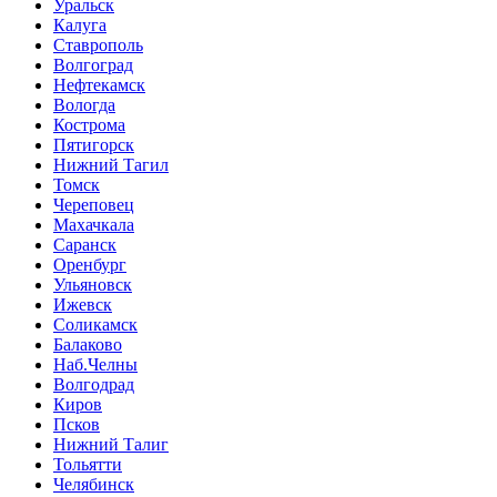
Уральск
Калуга
Ставрополь
Волгоград
Нефтекамск
Вологда
Кострома
Пятигорск
Нижний Тагил
Томск
Череповец
Махачкала
Саранск
Оренбург
Ульяновск
Ижевск
Соликамск
Балаково
Наб.Челны
Волгодрад
Киров
Псков
Нижний Талиг
Тольятти
Челябинск