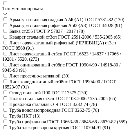
Тип металлопроката
Арматура стальная гладкая А240(А1) ГОСТ 5781-82 (
130
)
Арматура стальная рифлёная А500(А3) ГОСТ 34028 (
91
)
Балка ст255 ГОСТ Р 57837 - 2017 (
78
)
Квадрат стальной ст3сп ГОСТ 2591-2006 / 535-2005 (
65
)
Лист горячекатанный рифленый (ЧЕЧЕВИЦА) ст3сп
ГОСТ 8568 (
91
)
Лист горячекатаный ст3сп ГОСТ 16523 / 14637 / 17066 /
19281 / 5520. (
273
)
Лист оцинкованный ст08пс ГОСТ 19904-90 / 14918-80 /
9045-93 (
91
)
Лист просечно-вытяжной (
39
)
Лист холоднокатаный ст08пс ГОСТ 19904-90 / ГОСТ
16523-97 (
91
)
Отвод стальной П90 ГОСТ 17375 (
130
)
Полоса стальная ст3сп ГОСТ 103-2006 / 535-2005 (
65
)
Проволока стальная О-Ч ГОСТ 3282-74 (
78
)
Труба водогазопроводная ГОСТ 3262-75 (
78
)
Труба НКТ (
13
)
Труба профильная ГОСТ 13663-86 / 8645-68 / 8639-82 (
559
)
Труба электросварная круглая ГОСТ 10704-91 (
91
)