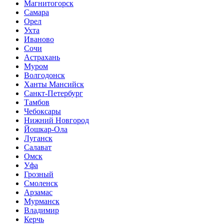
Магнитогорск
Самара
Орел
Ухта
Иваново
Сочи
Астрахань
Муром
Волгодонск
Ханты Мансийск
Санкт-Петербург
Тамбов
Чебоксары
Нижний Новгород
Йошкар-Ола
Луганск
Салават
Омск
Уфа
Грозный
Смоленск
Арзамас
Мурманск
Владимир
Керчь