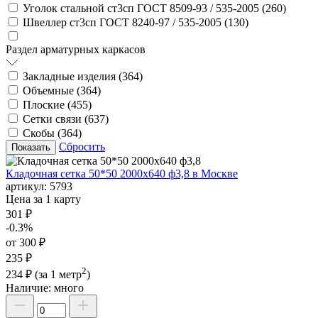
Уголок стальной ст3сп ГОСТ 8509-93 / 535-2005 (
260
)
Швеллер ст3сп ГОСТ 8240-97 / 535-2005 (
130
)
Раздел арматурных каркасов
Закладные изделия (
364
)
Объемные (
364
)
Плоские (
455
)
Сетки связи (
637
)
Скобы (
364
)
Сбросить
Кладочная сетка 50*50 2000х640 ф3,8 в Москве
артикул:
5793
Цена за 1 карту
301 ₽
-0.3%
от 300 ₽
235 ₽
2
234 ₽
(за 1 метр
)
Наличие:
много