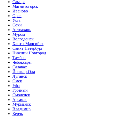
Самара
Магнитогорск
Иваново
Орел
Ухта
Сочи
Астрахань
Муром
Волгодонск
Ханты Мансийск
Санкт-Петербург
Нижний Новгород
Тамбов
Чебоксары
Салават
Йошкар-Ола
Луганск
Омск
Уфа
Грозный
Смоленск
Арзамас
Мурманск
Владимир
Керчь