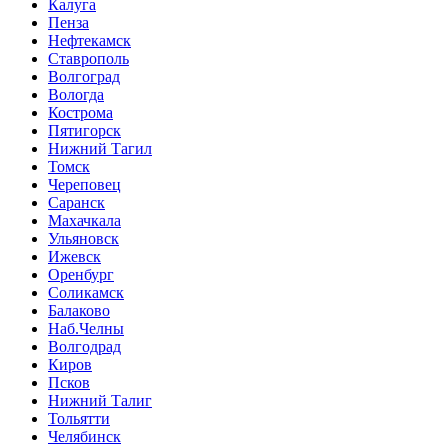
Калуга
Пенза
Нефтекамск
Ставрополь
Волгоград
Вологда
Кострома
Пятигорск
Нижний Тагил
Томск
Череповец
Саранск
Махачкала
Ульяновск
Ижевск
Оренбург
Соликамск
Балаково
Наб.Челны
Волгодрад
Киров
Псков
Нижний Талиг
Тольятти
Челябинск