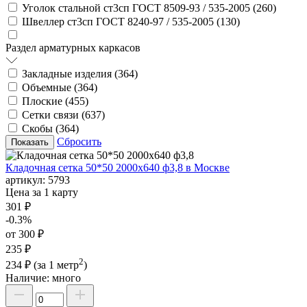
Уголок стальной ст3сп ГОСТ 8509-93 / 535-2005 (
260
)
Швеллер ст3сп ГОСТ 8240-97 / 535-2005 (
130
)
Раздел арматурных каркасов
Закладные изделия (
364
)
Объемные (
364
)
Плоские (
455
)
Сетки связи (
637
)
Скобы (
364
)
Сбросить
Кладочная сетка 50*50 2000х640 ф3,8 в Москве
артикул:
5793
Цена за 1 карту
301 ₽
-0.3%
от 300 ₽
235 ₽
2
234 ₽
(за 1 метр
)
Наличие:
много