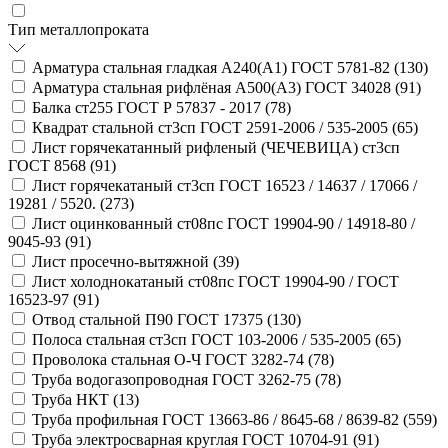
Тип металлопроката
Арматура стальная гладкая А240(А1) ГОСТ 5781-82 (
130
)
Арматура стальная рифлёная А500(А3) ГОСТ 34028 (
91
)
Балка ст255 ГОСТ Р 57837 - 2017 (
78
)
Квадрат стальной ст3сп ГОСТ 2591-2006 / 535-2005 (
65
)
Лист горячекатанный рифленый (ЧЕЧЕВИЦА) ст3сп
ГОСТ 8568 (
91
)
Лист горячекатаный ст3сп ГОСТ 16523 / 14637 / 17066 /
19281 / 5520. (
273
)
Лист оцинкованный ст08пс ГОСТ 19904-90 / 14918-80 /
9045-93 (
91
)
Лист просечно-вытяжной (
39
)
Лист холоднокатаный ст08пс ГОСТ 19904-90 / ГОСТ
16523-97 (
91
)
Отвод стальной П90 ГОСТ 17375 (
130
)
Полоса стальная ст3сп ГОСТ 103-2006 / 535-2005 (
65
)
Проволока стальная О-Ч ГОСТ 3282-74 (
78
)
Труба водогазопроводная ГОСТ 3262-75 (
78
)
Труба НКТ (
13
)
Труба профильная ГОСТ 13663-86 / 8645-68 / 8639-82 (
559
)
Труба электросварная круглая ГОСТ 10704-91 (
91
)