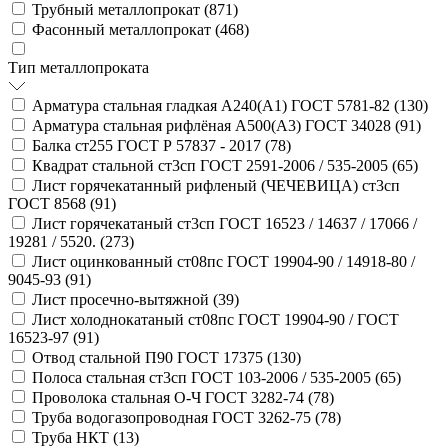
Трубный металлопрокат (
871
)
Фасонный металлопрокат (
468
)
Тип металлопроката
Арматура стальная гладкая А240(А1) ГОСТ 5781-82 (
130
)
Арматура стальная рифлёная А500(А3) ГОСТ 34028 (
91
)
Балка ст255 ГОСТ Р 57837 - 2017 (
78
)
Квадрат стальной ст3сп ГОСТ 2591-2006 / 535-2005 (
65
)
Лист горячекатанный рифленый (ЧЕЧЕВИЦА) ст3сп
ГОСТ 8568 (
91
)
Лист горячекатаный ст3сп ГОСТ 16523 / 14637 / 17066 /
19281 / 5520. (
273
)
Лист оцинкованный ст08пс ГОСТ 19904-90 / 14918-80 /
9045-93 (
91
)
Лист просечно-вытяжной (
39
)
Лист холоднокатаный ст08пс ГОСТ 19904-90 / ГОСТ
16523-97 (
91
)
Отвод стальной П90 ГОСТ 17375 (
130
)
Полоса стальная ст3сп ГОСТ 103-2006 / 535-2005 (
65
)
Проволока стальная О-Ч ГОСТ 3282-74 (
78
)
Труба водогазопроводная ГОСТ 3262-75 (
78
)
Труба НКТ (
13
)