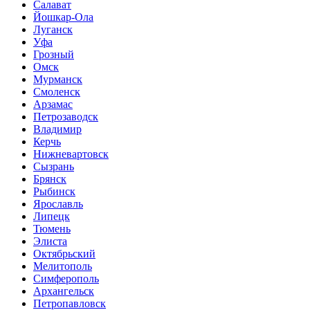
Салават
Йошкар-Ола
Луганск
Уфа
Грозный
Омск
Мурманск
Смоленск
Арзамас
Петрозаводск
Владимир
Керчь
Нижневартовск
Сызрань
Брянск
Рыбинск
Ярославль
Липецк
Тюмень
Элиста
Октябрьский
Мелитополь
Симферополь
Архангельск
Петропавловск