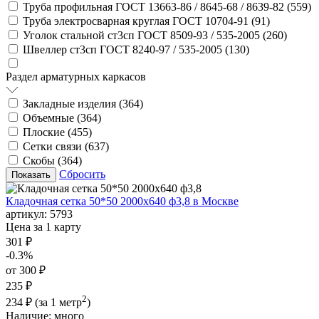
Труба профильная ГОСТ 13663-86 / 8645-68 / 8639-82 (
559
)
Труба электросварная круглая ГОСТ 10704-91 (
91
)
Уголок стальной ст3сп ГОСТ 8509-93 / 535-2005 (
260
)
Швеллер ст3сп ГОСТ 8240-97 / 535-2005 (
130
)
Раздел арматурных каркасов
Закладные изделия (
364
)
Объемные (
364
)
Плоские (
455
)
Сетки связи (
637
)
Скобы (
364
)
Сбросить
Кладочная сетка 50*50 2000х640 ф3,8 в Москве
артикул:
5793
Цена за 1 карту
301 ₽
-0.3%
от 300 ₽
235 ₽
2
234 ₽
(за 1 метр
)
Наличие:
много