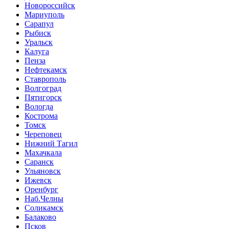
Новороссийск
Мариуполь
Сарапул
Рыбиск
Уральск
Калуга
Пенза
Нефтекамск
Ставрополь
Волгоград
Пятигорск
Вологда
Кострома
Томск
Череповец
Нижний Тагил
Махачкала
Саранск
Ульяновск
Ижевск
Оренбург
Наб.Челны
Соликамск
Балаково
Псков