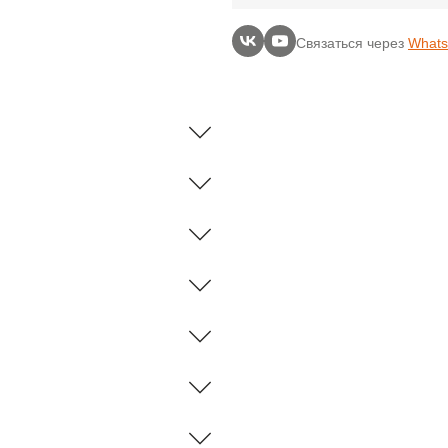
Связаться через
What