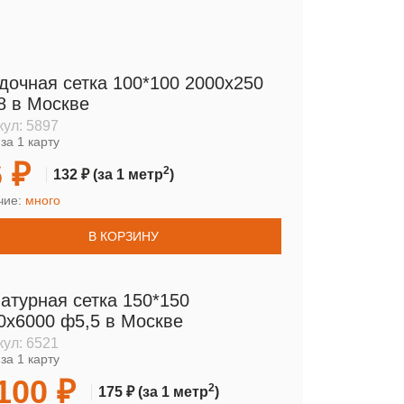
дочная сетка 100*100 2000х250
8 в Москве
кул:
5897
за 1 карту
 ₽
2
132 ₽
(за 1 метр
)
чие:
много
В КОРЗИНУ
атурная сетка 150*150
0х6000 ф5,5 в Москве
кул:
6521
за 1 карту
100 ₽
2
175 ₽
(за 1 метр
)