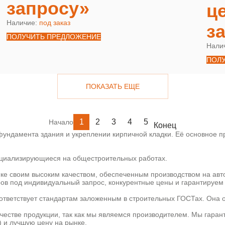
запросу»
ц
Наличие:
под заказ
з
ПОЛУЧИТЬ ПРЕДЛОЖЕНИЕ
Нали
ПОЛ
ПОКАЗАТЬ ЕЩЕ
1
2
3
4
5
Начало
Конец
ундамента здания и укреплении кирпичной кладки. Её основное пр
пециализирующиеся на общестроительных работах.
ке своим высоким качеством, обеспеченным производством на ав
ов под индивидуальный запрос, конкурентные цены и гарантируем 
ответствует стандартам заложенным в строительных ГОСТах. Она 
ачестве продукции, так как мы являемся производителем. Мы гаран
) и лучшую цену на рынке.