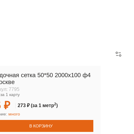
АРМАТУРНЫЕ КАРКАСЫ
дочная сетка 50*50 2000х100 ф4
оскве
кул:
7795
за 1 карту
 ₽
2
273 ₽
(за 1 метр
)
чие:
много
В КОРЗИНУ