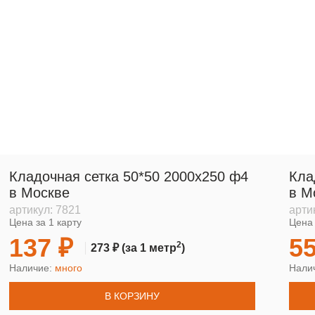
Кладочная сетка 50*50 2000х250 ф4
Кла
в Москве
в М
артикул:
7821
арти
Цена за 1 карту
Цена 
137 ₽
55
2
273 ₽
(за 1 метр
)
Наличие:
много
Нали
В КОРЗИНУ