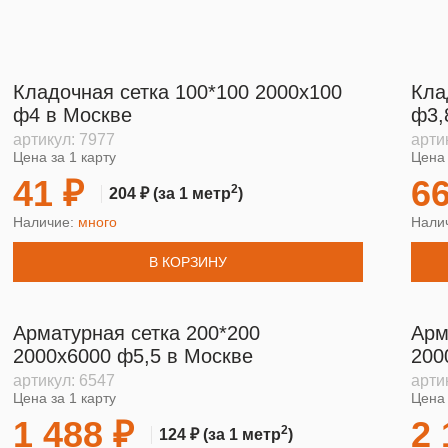
Кладочная сетка 100*100 2000х100
Кла
ф4 в Москве
ф3,
артикул:
7977
арти
Цена за 1 карту
Цена 
41 ₽
66
2
204 ₽
(за 1 метр
)
Наличие:
много
Нали
В КОРЗИНУ
Арматурная сетка 200*200
Арм
2000х6000 ф5,5 в Москве
200
артикул:
6547
арти
Цена за 1 карту
Цена 
1 488 ₽
2 
2
124 ₽
(за 1 метр
)