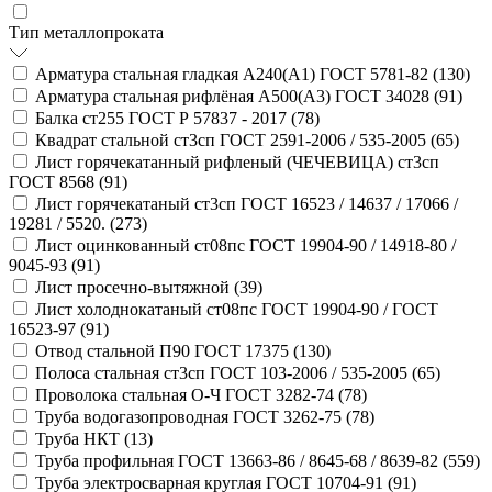
Тип металлопроката
Арматура стальная гладкая А240(А1) ГОСТ 5781-82 (
130
)
Арматура стальная рифлёная А500(А3) ГОСТ 34028 (
91
)
Балка ст255 ГОСТ Р 57837 - 2017 (
78
)
Квадрат стальной ст3сп ГОСТ 2591-2006 / 535-2005 (
65
)
Лист горячекатанный рифленый (ЧЕЧЕВИЦА) ст3сп
ГОСТ 8568 (
91
)
Лист горячекатаный ст3сп ГОСТ 16523 / 14637 / 17066 /
19281 / 5520. (
273
)
Лист оцинкованный ст08пс ГОСТ 19904-90 / 14918-80 /
9045-93 (
91
)
Лист просечно-вытяжной (
39
)
Лист холоднокатаный ст08пс ГОСТ 19904-90 / ГОСТ
16523-97 (
91
)
Отвод стальной П90 ГОСТ 17375 (
130
)
Полоса стальная ст3сп ГОСТ 103-2006 / 535-2005 (
65
)
Проволока стальная О-Ч ГОСТ 3282-74 (
78
)
Труба водогазопроводная ГОСТ 3262-75 (
78
)
Труба НКТ (
13
)
Труба профильная ГОСТ 13663-86 / 8645-68 / 8639-82 (
559
)
Труба электросварная круглая ГОСТ 10704-91 (
91
)