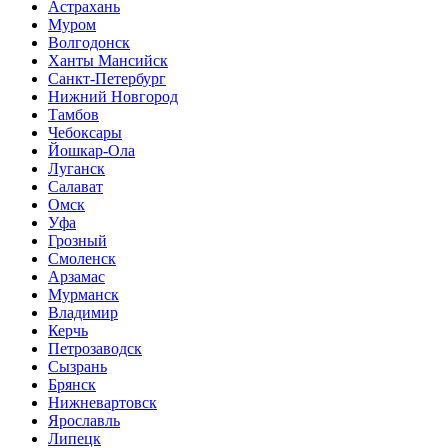
Астрахань
Муром
Волгодонск
Ханты Мансийск
Санкт-Петербург
Нижний Новгород
Тамбов
Чебоксары
Йошкар-Ола
Луганск
Салават
Омск
Уфа
Грозный
Смоленск
Арзамас
Мурманск
Владимир
Керчь
Петрозаводск
Сызрань
Брянск
Нижневартовск
Ярославль
Липецк