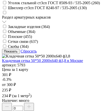
Уголок стальной ст3сп ГОСТ 8509-93 / 535-2005 (
260
)
Швеллер ст3сп ГОСТ 8240-97 / 535-2005 (
130
)
Раздел арматурных каркасов
Закладные изделия (
364
)
Объемные (
364
)
Плоские (
455
)
Сетки связи (
637
)
Скобы (
364
)
Сбросить
Кладочная сетка 50*50 2000х640 ф3,8 в Москве
артикул:
5793
Цена за 1 карту
301 ₽
-0.3%
от 300 ₽
235 ₽
2
234 ₽
(за 1 метр
)
Наличие:
много