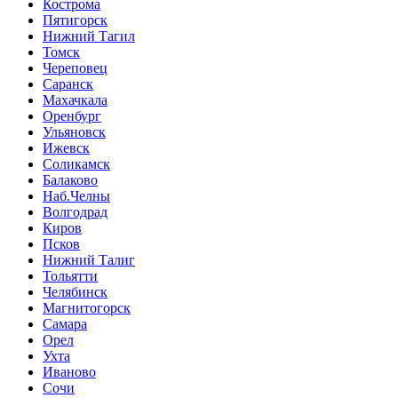
Кострома
Пятигорск
Нижний Тагил
Томск
Череповец
Саранск
Махачкала
Оренбург
Ульяновск
Ижевск
Соликамск
Балаково
Наб.Челны
Волгодрад
Киров
Псков
Нижний Талиг
Тольятти
Челябинск
Магнитогорск
Самара
Орел
Ухта
Иваново
Сочи