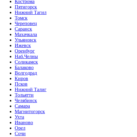
Кострома
Пятигорск
Нижний Тагил
Томск
Череповец
Саранск
Махачкала
Ульяновск
Ижевск
Оренбург
Наб.Челны
Соликамск
Балаково
Волгодрад
Киров
Псков
Нижний Талиг
Тольятти
Челябинск
Самара
Магнитогорск
Ухта
Иваново
Орел
Сочи