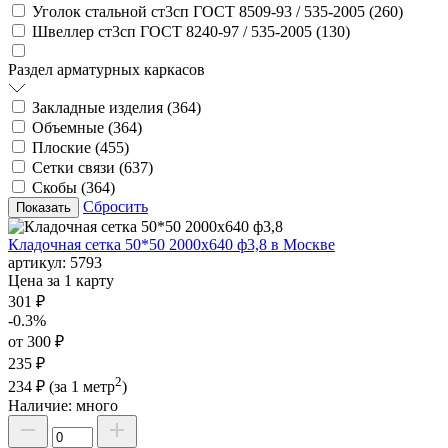
Уголок стальной ст3сп ГОСТ 8509-93 / 535-2005 (
260
)
Швеллер ст3сп ГОСТ 8240-97 / 535-2005 (
130
)
Раздел арматурных каркасов
Закладные изделия (
364
)
Объемные (
364
)
Плоские (
455
)
Сетки связи (
637
)
Скобы (
364
)
Сбросить
Кладочная сетка 50*50 2000х640 ф3,8 в Москве
артикул:
5793
Цена за 1 карту
301 ₽
-0.3%
от 300 ₽
235 ₽
2
234 ₽
(за 1 метр
)
Наличие:
много