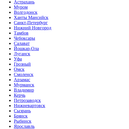
Астрахань
Муром
Волгодонск
Ханты Мансийск
Санкт-Петербург
Нижний Новгород
Тамбов
Чебоксары
Салават
Йошкар-Ола
Луганск
Уфа
Грозный
Омск
Смоленск
Арзамас
Мурманск
Владимир
Керчь
Петрозаводск
Нижневартовск
Сызрань
Брянск
Рыбинск
Ярославль