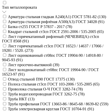
Тип металлопроката
Арматура стальная гладкая А240(А1) ГОСТ 5781-82 (
130
)
Арматура стальная рифлёная А500(А3) ГОСТ 34028 (
91
)
Балка ст255 ГОСТ Р 57837 - 2017 (
78
)
Квадрат стальной ст3сп ГОСТ 2591-2006 / 535-2005 (
65
)
Лист горячекатанный рифленый (ЧЕЧЕВИЦА) ст3сп
ГОСТ 8568 (
91
)
Лист горячекатаный ст3сп ГОСТ 16523 / 14637 / 17066 /
19281 / 5520. (
273
)
Лист оцинкованный ст08пс ГОСТ 19904-90 / 14918-80 /
9045-93 (
91
)
Лист просечно-вытяжной (
39
)
Лист холоднокатаный ст08пс ГОСТ 19904-90 / ГОСТ
16523-97 (
91
)
Отвод стальной П90 ГОСТ 17375 (
130
)
Полоса стальная ст3сп ГОСТ 103-2006 / 535-2005 (
65
)
Проволока стальная О-Ч ГОСТ 3282-74 (
78
)
Труба водогазопроводная ГОСТ 3262-75 (
78
)
Труба НКТ (
13
)
Труба профильная ГОСТ 13663-86 / 8645-68 / 8639-82 (
559
)
Труба электросварная круглая ГОСТ 10704-91 (
91
)