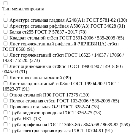
Тип металлопроката
Арматура стальная гладкая А240(А1) ГОСТ 5781-82 (
130
)
Арматура стальная рифлёная А500(А3) ГОСТ 34028 (
91
)
Балка ст255 ГОСТ Р 57837 - 2017 (
78
)
Квадрат стальной ст3сп ГОСТ 2591-2006 / 535-2005 (
65
)
Лист горячекатанный рифленый (ЧЕЧЕВИЦА) ст3сп
ГОСТ 8568 (
91
)
Лист горячекатаный ст3сп ГОСТ 16523 / 14637 / 17066 /
19281 / 5520. (
273
)
Лист оцинкованный ст08пс ГОСТ 19904-90 / 14918-80 /
9045-93 (
91
)
Лист просечно-вытяжной (
39
)
Лист холоднокатаный ст08пс ГОСТ 19904-90 / ГОСТ
16523-97 (
91
)
Отвод стальной П90 ГОСТ 17375 (
130
)
Полоса стальная ст3сп ГОСТ 103-2006 / 535-2005 (
65
)
Проволока стальная О-Ч ГОСТ 3282-74 (
78
)
Труба водогазопроводная ГОСТ 3262-75 (
78
)
Труба НКТ (
13
)
Труба профильная ГОСТ 13663-86 / 8645-68 / 8639-82 (
559
)
Труба электросварная круглая ГОСТ 10704-91 (
91
)