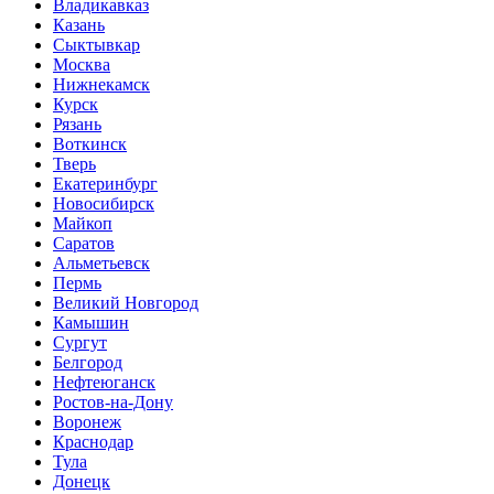
Владикавказ
Казань
Сыктывкар
Москва
Нижнекамск
Курск
Рязань
Воткинск
Тверь
Екатеринбург
Новосибирск
Майкоп
Саратов
Альметьевск
Пермь
Великий Новгород
Камышин
Сургут
Белгород
Нефтеюганск
Ростов-на-Дону
Воронеж
Краснодар
Тула
Донецк