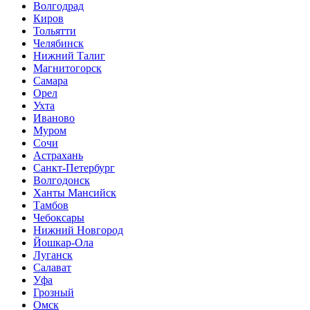
Волгодрад
Киров
Тольятти
Челябинск
Нижний Талиг
Магнитогорск
Самара
Орел
Ухта
Иваново
Муром
Сочи
Астрахань
Санкт-Петербург
Волгодонск
Ханты Мансийск
Тамбов
Чебоксары
Нижний Новгород
Йошкар-Ола
Луганск
Салават
Уфа
Грозный
Омск