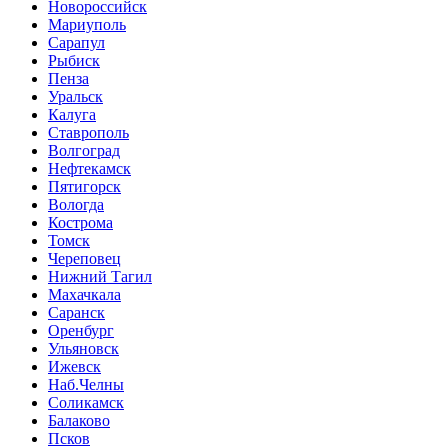
Новороссийск
Мариуполь
Сарапул
Рыбиск
Пенза
Уральск
Калуга
Ставрополь
Волгоград
Нефтекамск
Пятигорск
Вологда
Кострома
Томск
Череповец
Нижний Тагил
Махачкала
Саранск
Оренбург
Ульяновск
Ижевск
Наб.Челны
Соликамск
Балаково
Псков