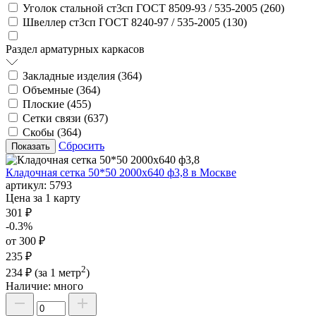
Уголок стальной ст3сп ГОСТ 8509-93 / 535-2005 (
260
)
Швеллер ст3сп ГОСТ 8240-97 / 535-2005 (
130
)
Раздел арматурных каркасов
Закладные изделия (
364
)
Объемные (
364
)
Плоские (
455
)
Сетки связи (
637
)
Скобы (
364
)
Сбросить
Кладочная сетка 50*50 2000х640 ф3,8 в Москве
артикул:
5793
Цена за 1 карту
301 ₽
-0.3%
от 300 ₽
235 ₽
2
234 ₽
(за 1 метр
)
Наличие:
много