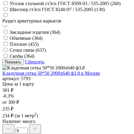
Уголок стальной ст3сп ГОСТ 8509-93 / 535-2005 (
260
)
Швеллер ст3сп ГОСТ 8240-97 / 535-2005 (
130
)
Раздел арматурных каркасов
Закладные изделия (
364
)
Объемные (
364
)
Плоские (
455
)
Сетки связи (
637
)
Скобы (
364
)
Сбросить
Кладочная сетка 50*50 2000х640 ф3,8 в Москве
артикул:
5793
Цена за 1 карту
301 ₽
-0.3%
от 300 ₽
235 ₽
2
234 ₽
(за 1 метр
)
Наличие:
много