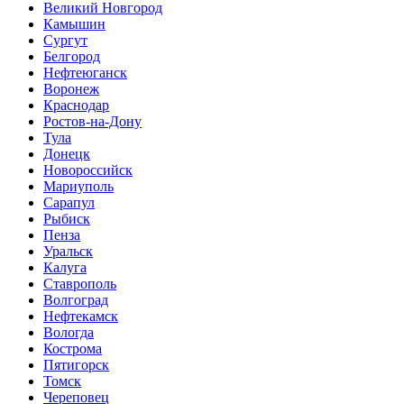
Великий Новгород
Камышин
Сургут
Белгород
Нефтеюганск
Воронеж
Краснодар
Ростов-на-Дону
Тула
Донецк
Новороссийск
Мариуполь
Сарапул
Рыбиск
Пенза
Уральск
Калуга
Ставрополь
Волгоград
Нефтекамск
Вологда
Кострома
Пятигорск
Томск
Череповец