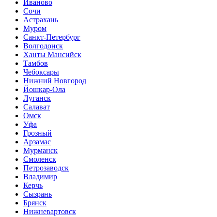
Иваново
Сочи
Астрахань
Муром
Санкт-Петербург
Волгодонск
Ханты Мансийск
Тамбов
Чебоксары
Нижний Новгород
Йошкар-Ола
Луганск
Салават
Омск
Уфа
Грозный
Арзамас
Мурманск
Смоленск
Петрозаводск
Владимир
Керчь
Сызрань
Брянск
Нижневартовск