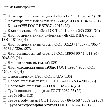
Тип металлопроката
Арматура стальная гладкая А240(А1) ГОСТ 5781-82 (
130
)
Арматура стальная рифлёная А500(А3) ГОСТ 34028 (
91
)
Балка ст255 ГОСТ Р 57837 - 2017 (
78
)
Квадрат стальной ст3сп ГОСТ 2591-2006 / 535-2005 (
65
)
Лист горячекатанный рифленый (ЧЕЧЕВИЦА) ст3сп
ГОСТ 8568 (
91
)
Лист горячекатаный ст3сп ГОСТ 16523 / 14637 / 17066 /
19281 / 5520. (
273
)
Лист оцинкованный ст08пс ГОСТ 19904-90 / 14918-80 /
9045-93 (
91
)
Лист просечно-вытяжной (
39
)
Лист холоднокатаный ст08пс ГОСТ 19904-90 / ГОСТ
16523-97 (
91
)
Отвод стальной П90 ГОСТ 17375 (
130
)
Полоса стальная ст3сп ГОСТ 103-2006 / 535-2005 (
65
)
Проволока стальная О-Ч ГОСТ 3282-74 (
78
)
Труба водогазопроводная ГОСТ 3262-75 (
78
)
Труба НКТ (
13
)
Труба профильная ГОСТ 13663-86 / 8645-68 / 8639-82 (
559
)
Труба электросварная круглая ГОСТ 10704-91 (
91
)