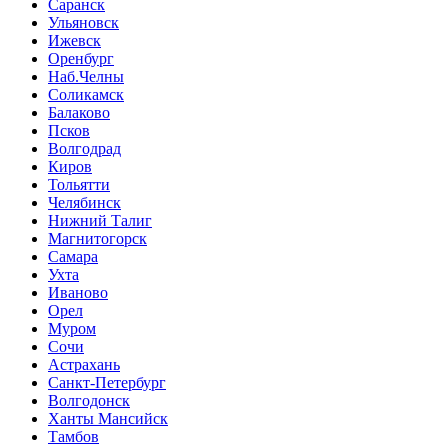
Саранск
Ульяновск
Ижевск
Оренбург
Наб.Челны
Соликамск
Балаково
Псков
Волгодрад
Киров
Тольятти
Челябинск
Нижний Талиг
Магнитогорск
Самара
Ухта
Иваново
Орел
Муром
Сочи
Астрахань
Санкт-Петербург
Волгодонск
Ханты Мансийск
Тамбов