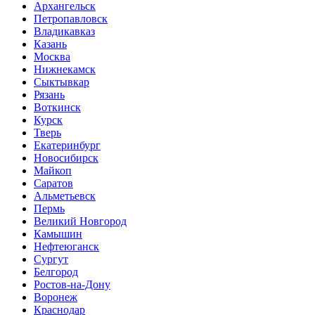
Архангельск
Петропавловск
Владикавказ
Казань
Москва
Нижнекамск
Сыктывкар
Рязань
Воткинск
Курск
Тверь
Екатеринбург
Новосибирск
Майкоп
Саратов
Альметьевск
Пермь
Великий Новгород
Камышин
Нефтеюганск
Сургут
Белгород
Ростов-на-Дону
Воронеж
Краснодар