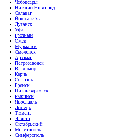
Чебоксары
Нижний Новгород
Салават
Йошкар-Ола
Луганск
Уфа
Грозный
Омск
Мурманск
Смоленск
Арзамас
Петрозаводск
Владимир
Керчь
Сызрань
Брянск
Нижневартовск
Рыбинск
Ярославль
Липецк
Тюмень
Элиста
Октябрьский
Мелитополь
Симферополь