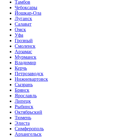
Тамбов
Чебоксары
Йошкар-Ола
Луганск
Салават
Омск
Уфа
Грозный
Смоленск
Арзамас
Мурманск
Владимир
Керчь
Петрозаводск
Нижневартовск
Сызрань
Брянск
Ярославль
Липецк
Рыбинск
Октябрьский
Тюмень
Элиста
Симферополь
Архангельск