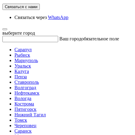
Связаться с нами
Связаться через
WhatsApp
выберите город
Ваш город
обязательное поле
Сарапул
Рыбиск
Мариуполь
Уральск
Калуга
Пенза
Ставрополь
Волгоград
Нефтекамск
Вологда
Кострома
Пятигорск
Нижний Тагил
Томск
Череповец
Саранск