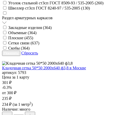
Уголок стальной ст3сп ГОСТ 8509-93 / 535-2005 (
260
)
Швеллер ст3сп ГОСТ 8240-97 / 535-2005 (
130
)
Раздел арматурных каркасов
Закладные изделия (
364
)
Объемные (
364
)
Плоские (
455
)
Сетки связи (
637
)
Скобы (
364
)
Сбросить
Кладочная сетка 50*50 2000х640 ф3,8 в Москве
артикул:
5793
Цена за 1 карту
301 ₽
-0.3%
от 300 ₽
235 ₽
2
234 ₽
(за 1 метр
)
Наличие:
много