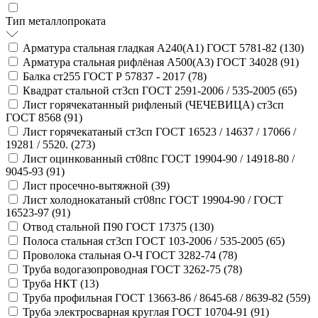
Тип металлопроката
Арматура стальная гладкая А240(А1) ГОСТ 5781-82 (
130
)
Арматура стальная рифлёная А500(А3) ГОСТ 34028 (
91
)
Балка ст255 ГОСТ Р 57837 - 2017 (
78
)
Квадрат стальной ст3сп ГОСТ 2591-2006 / 535-2005 (
65
)
Лист горячекатанный рифленый (ЧЕЧЕВИЦА) ст3сп
ГОСТ 8568 (
91
)
Лист горячекатаный ст3сп ГОСТ 16523 / 14637 / 17066 /
19281 / 5520. (
273
)
Лист оцинкованный ст08пс ГОСТ 19904-90 / 14918-80 /
9045-93 (
91
)
Лист просечно-вытяжной (
39
)
Лист холоднокатаный ст08пс ГОСТ 19904-90 / ГОСТ
16523-97 (
91
)
Отвод стальной П90 ГОСТ 17375 (
130
)
Полоса стальная ст3сп ГОСТ 103-2006 / 535-2005 (
65
)
Проволока стальная О-Ч ГОСТ 3282-74 (
78
)
Труба водогазопроводная ГОСТ 3262-75 (
78
)
Труба НКТ (
13
)
Труба профильная ГОСТ 13663-86 / 8645-68 / 8639-82 (
559
)
Труба электросварная круглая ГОСТ 10704-91 (
91
)