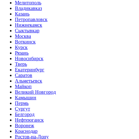
Мелитополь
Владикавказ
Казань
Петропавловск
Нижнекамск
Сыктывкар
Москва
Воткинск
Курск
Рязань
Новосибирск
Тверь
Екатеринбург
Саратов
Альметьевск
Майкоп
Великий Новгород
Камышин
Пермь
Сургут
Белгород
Нефтеюганск
Воронеж
Краснодар
Ростов-на-Дону