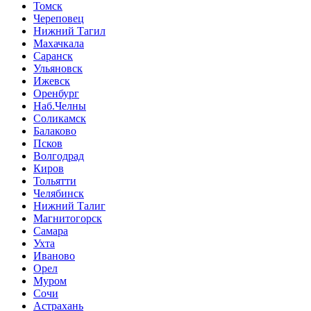
Томск
Череповец
Нижний Тагил
Махачкала
Саранск
Ульяновск
Ижевск
Оренбург
Наб.Челны
Соликамск
Балаково
Псков
Волгодрад
Киров
Тольятти
Челябинск
Нижний Талиг
Магнитогорск
Самара
Ухта
Иваново
Орел
Муром
Сочи
Астрахань