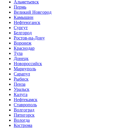
Альметьевск
Пермь
Великий Новгород
Камышин
Нефтеюганск
Сургут
Белгород
Ростов-на-Дону
Воронеж
Краснодар
Тула
Донецк
Новороссийск
Мариуполь
Сарапул
Рыбиск
Пенза
Уральск
Калуга
Нефтекамск
Ставрополь
Волгоград
Пятигорск
Вологда
Кострома