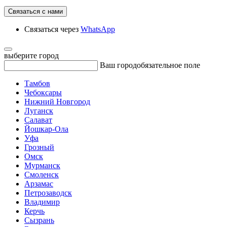
Связаться с нами
Связаться через
WhatsApp
выберите город
Ваш город
обязательное поле
Тамбов
Чебоксары
Нижний Новгород
Луганск
Салават
Йошкар-Ола
Уфа
Грозный
Омск
Мурманск
Смоленск
Арзамас
Петрозаводск
Владимир
Керчь
Сызрань