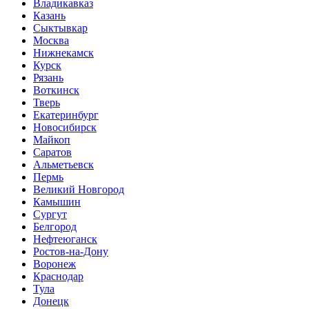
Владикавказ
Казань
Сыктывкар
Москва
Нижнекамск
Курск
Рязань
Воткинск
Тверь
Екатеринбург
Новосибирск
Майкоп
Саратов
Альметьевск
Пермь
Великий Новгород
Камышин
Сургут
Белгород
Нефтеюганск
Ростов-на-Дону
Воронеж
Краснодар
Тула
Донецк