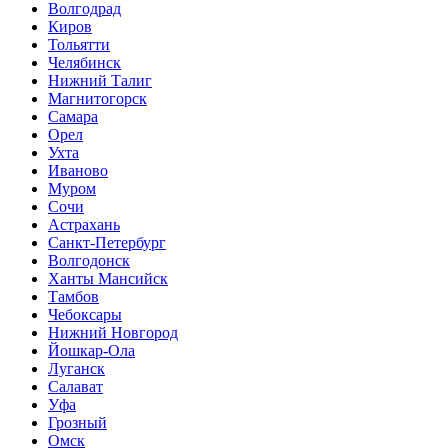
Волгодрад
Киров
Тольятти
Челябинск
Нижний Талиг
Магнитогорск
Самара
Орел
Ухта
Иваново
Муром
Сочи
Астрахань
Санкт-Петербург
Волгодонск
Ханты Мансийск
Тамбов
Чебоксары
Нижний Новгород
Йошкар-Ола
Луганск
Салават
Уфа
Грозный
Омск