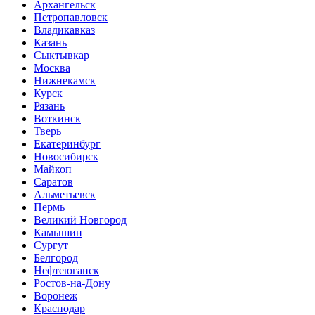
Архангельск
Петропавловск
Владикавказ
Казань
Сыктывкар
Москва
Нижнекамск
Курск
Рязань
Воткинск
Тверь
Екатеринбург
Новосибирск
Майкоп
Саратов
Альметьевск
Пермь
Великий Новгород
Камышин
Сургут
Белгород
Нефтеюганск
Ростов-на-Дону
Воронеж
Краснодар