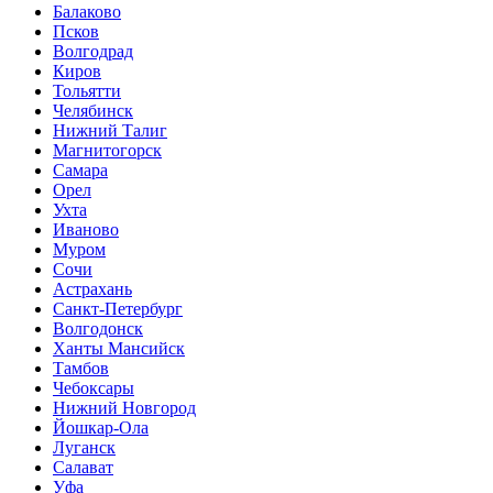
Балаково
Псков
Волгодрад
Киров
Тольятти
Челябинск
Нижний Талиг
Магнитогорск
Самара
Орел
Ухта
Иваново
Муром
Сочи
Астрахань
Санкт-Петербург
Волгодонск
Ханты Мансийск
Тамбов
Чебоксары
Нижний Новгород
Йошкар-Ола
Луганск
Салават
Уфа