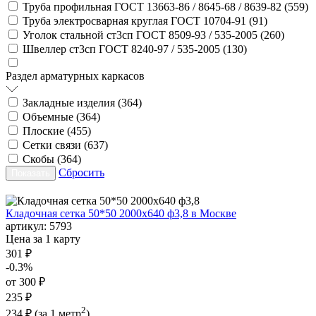
Труба профильная ГОСТ 13663-86 / 8645-68 / 8639-82 (
559
)
Труба электросварная круглая ГОСТ 10704-91 (
91
)
Уголок стальной ст3сп ГОСТ 8509-93 / 535-2005 (
260
)
Швеллер ст3сп ГОСТ 8240-97 / 535-2005 (
130
)
Раздел арматурных каркасов
Закладные изделия (
364
)
Объемные (
364
)
Плоские (
455
)
Сетки связи (
637
)
Скобы (
364
)
Сбросить
Кладочная сетка 50*50 2000х640 ф3,8 в Москве
артикул:
5793
Цена за 1 карту
301 ₽
-0.3%
от 300 ₽
235 ₽
2
234 ₽
(за 1 метр
)