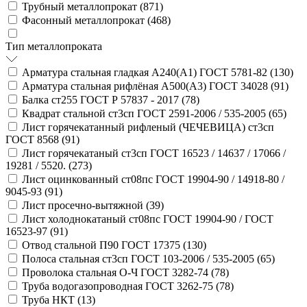
Трубный металлопрокат (
871
)
Фасонный металлопрокат (
468
)
Тип металлопроката
Арматура стальная гладкая А240(А1) ГОСТ 5781-82 (
130
)
Арматура стальная рифлёная А500(А3) ГОСТ 34028 (
91
)
Балка ст255 ГОСТ Р 57837 - 2017 (
78
)
Квадрат стальной ст3сп ГОСТ 2591-2006 / 535-2005 (
65
)
Лист горячекатанный рифленый (ЧЕЧЕВИЦА) ст3сп
ГОСТ 8568 (
91
)
Лист горячекатаный ст3сп ГОСТ 16523 / 14637 / 17066 /
19281 / 5520. (
273
)
Лист оцинкованный ст08пс ГОСТ 19904-90 / 14918-80 /
9045-93 (
91
)
Лист просечно-вытяжной (
39
)
Лист холоднокатаный ст08пс ГОСТ 19904-90 / ГОСТ
16523-97 (
91
)
Отвод стальной П90 ГОСТ 17375 (
130
)
Полоса стальная ст3сп ГОСТ 103-2006 / 535-2005 (
65
)
Проволока стальная О-Ч ГОСТ 3282-74 (
78
)
Труба водогазопроводная ГОСТ 3262-75 (
78
)
Труба НКТ (
13
)