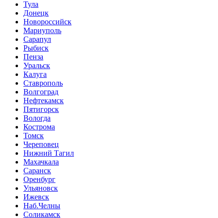
Тула
Донецк
Новороссийск
Мариуполь
Сарапул
Рыбиск
Пенза
Уральск
Калуга
Ставрополь
Волгоград
Нефтекамск
Пятигорск
Вологда
Кострома
Томск
Череповец
Нижний Тагил
Махачкала
Саранск
Оренбург
Ульяновск
Ижевск
Наб.Челны
Соликамск