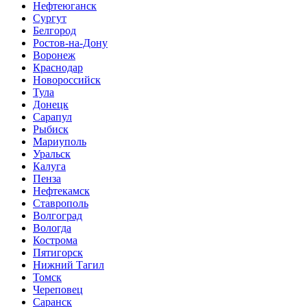
Нефтеюганск
Сургут
Белгород
Ростов-на-Дону
Воронеж
Краснодар
Новороссийск
Тула
Донецк
Сарапул
Рыбиск
Мариуполь
Уральск
Калуга
Пенза
Нефтекамск
Ставрополь
Волгоград
Вологда
Кострома
Пятигорск
Нижний Тагил
Томск
Череповец
Саранск