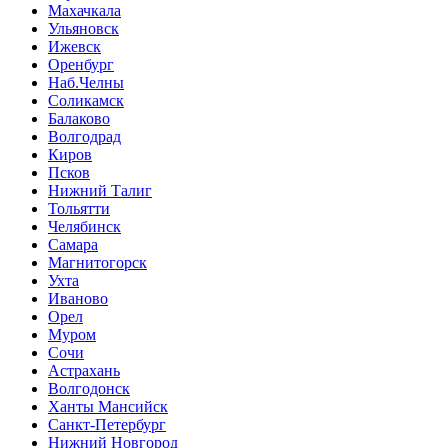
Махачкала
Ульяновск
Ижевск
Оренбург
Наб.Челны
Соликамск
Балаково
Волгодрад
Киров
Псков
Нижний Талиг
Тольятти
Челябинск
Самара
Магнитогорск
Ухта
Иваново
Орел
Муром
Сочи
Астрахань
Волгодонск
Ханты Мансийск
Санкт-Петербург
Нижний Новгород