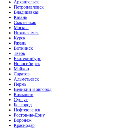
Архангельск
Петропавловск
Владикавказ
Казань
Сыктывкар
Москва
Нижнекамск
Курск
Рязань
Воткинск
Тверь
Екатеринбург
Новосибирск
Майкоп
Саратов
Альметьевск
Пермь
Великий Новгород
Камышин
Сургут
Белгород
Нефтеюганск
Ростов-на-Дону
Воронеж
Краснодар