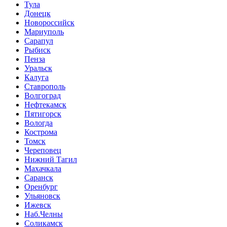
Тула
Донецк
Новороссийск
Мариуполь
Сарапул
Рыбиск
Пенза
Уральск
Калуга
Ставрополь
Волгоград
Нефтекамск
Пятигорск
Вологда
Кострома
Томск
Череповец
Нижний Тагил
Махачкала
Саранск
Оренбург
Ульяновск
Ижевск
Наб.Челны
Соликамск