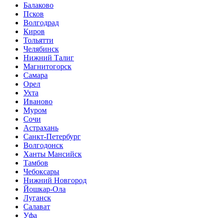
Балаково
Псков
Волгодрад
Киров
Тольятти
Челябинск
Нижний Талиг
Магнитогорск
Самара
Орел
Ухта
Иваново
Муром
Сочи
Астрахань
Санкт-Петербург
Волгодонск
Ханты Мансийск
Тамбов
Чебоксары
Нижний Новгород
Йошкар-Ола
Луганск
Салават
Уфа