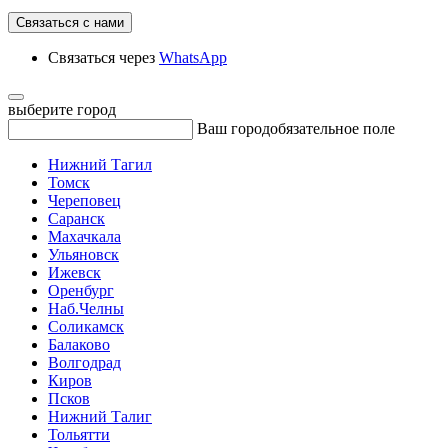
Связаться с нами
Связаться через
WhatsApp
выберите город
Ваш город
обязательное поле
Нижний Тагил
Томск
Череповец
Саранск
Махачкала
Ульяновск
Ижевск
Оренбург
Наб.Челны
Соликамск
Балаково
Волгодрад
Киров
Псков
Нижний Талиг
Тольятти