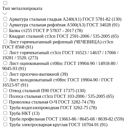
Тип металлопроката
Арматура стальная гладкая А240(А1) ГОСТ 5781-82 (
130
)
Арматура стальная рифлёная А500(А3) ГОСТ 34028 (
91
)
Балка ст255 ГОСТ Р 57837 - 2017 (
78
)
Квадрат стальной ст3сп ГОСТ 2591-2006 / 535-2005 (
65
)
Лист горячекатанный рифленый (ЧЕЧЕВИЦА) ст3сп
ГОСТ 8568 (
91
)
Лист горячекатаный ст3сп ГОСТ 16523 / 14637 / 17066 /
19281 / 5520. (
273
)
Лист оцинкованный ст08пс ГОСТ 19904-90 / 14918-80 /
9045-93 (
91
)
Лист просечно-вытяжной (
39
)
Лист холоднокатаный ст08пс ГОСТ 19904-90 / ГОСТ
16523-97 (
91
)
Отвод стальной П90 ГОСТ 17375 (
130
)
Полоса стальная ст3сп ГОСТ 103-2006 / 535-2005 (
65
)
Проволока стальная О-Ч ГОСТ 3282-74 (
78
)
Труба водогазопроводная ГОСТ 3262-75 (
78
)
Труба НКТ (
13
)
Труба профильная ГОСТ 13663-86 / 8645-68 / 8639-82 (
559
)
Труба электросварная круглая ГОСТ 10704-91 (
91
)