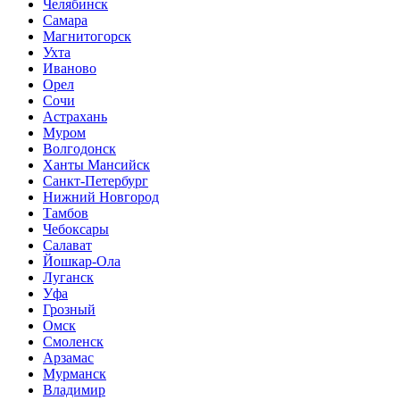
Челябинск
Самара
Магнитогорск
Ухта
Иваново
Орел
Сочи
Астрахань
Муром
Волгодонск
Ханты Мансийск
Санкт-Петербург
Нижний Новгород
Тамбов
Чебоксары
Салават
Йошкар-Ола
Луганск
Уфа
Грозный
Омск
Смоленск
Арзамас
Мурманск
Владимир