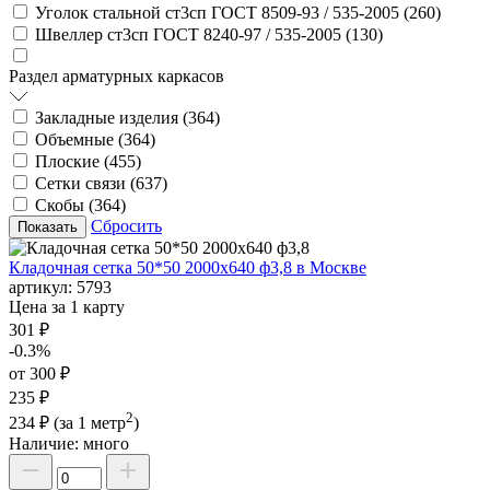
Уголок стальной ст3сп ГОСТ 8509-93 / 535-2005 (
260
)
Швеллер ст3сп ГОСТ 8240-97 / 535-2005 (
130
)
Раздел арматурных каркасов
Закладные изделия (
364
)
Объемные (
364
)
Плоские (
455
)
Сетки связи (
637
)
Скобы (
364
)
Сбросить
Кладочная сетка 50*50 2000х640 ф3,8 в Москве
артикул:
5793
Цена за 1 карту
301 ₽
-0.3%
от 300 ₽
235 ₽
2
234 ₽
(за 1 метр
)
Наличие:
много