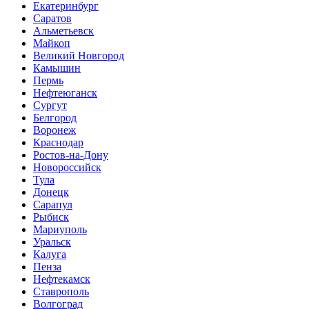
Екатеринбург
Саратов
Альметьевск
Майкоп
Великий Новгород
Камышин
Пермь
Нефтеюганск
Сургут
Белгород
Воронеж
Краснодар
Ростов-на-Дону
Новороссийск
Тула
Донецк
Сарапул
Рыбиск
Мариуполь
Уральск
Калуга
Пенза
Нефтекамск
Ставрополь
Волгоград