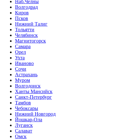
Наб.Челны
Волгодрад
Киров
Псков
Нижний Талиг
Тольятти
Челябинск
Магнитогорск
Самара
Орел
Ухта
Иваново
Сочи
Астрахань
Муром
Волгодонск
Ханты Мансийск
Санкт-Петербург
Тамбов
Чебоксары
Нижний Новгород
Йошкар-Ола
Луганск
Салават
Омск