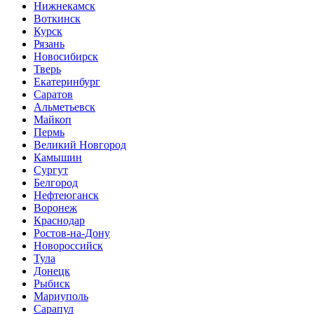
Нижнекамск
Воткинск
Курск
Рязань
Новосибирск
Тверь
Екатеринбург
Саратов
Альметьевск
Майкоп
Пермь
Великий Новгород
Камышин
Сургут
Белгород
Нефтеюганск
Воронеж
Краснодар
Ростов-на-Дону
Новороссийск
Тула
Донецк
Рыбиск
Мариуполь
Сарапул