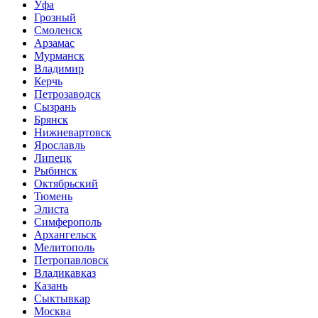
Уфа
Грозный
Смоленск
Арзамас
Мурманск
Владимир
Керчь
Петрозаводск
Сызрань
Брянск
Нижневартовск
Ярославль
Липецк
Рыбинск
Октябрьский
Тюмень
Элиста
Симферополь
Архангельск
Мелитополь
Петропавловск
Владикавказ
Казань
Сыктывкар
Москва