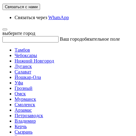
Связаться с нами
Связаться через
WhatsApp
выберите город
Ваш город
обязательное поле
Тамбов
Чебоксары
Нижний Новгород
Луганск
Салават
Йошкар-Ола
Уфа
Грозный
Омск
Мурманск
Смоленск
Арзамас
Петрозаводск
Владимир
Керчь
Сызрань