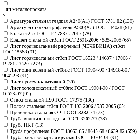
Тип металлопроката
Арматура стальная гладкая А240(А1) ГОСТ 5781-82 (
130
)
Арматура стальная рифлёная А500(А3) ГОСТ 34028 (
91
)
Балка ст255 ГОСТ Р 57837 - 2017 (
78
)
Квадрат стальной ст3сп ГОСТ 2591-2006 / 535-2005 (
65
)
Лист горячекатанный рифленый (ЧЕЧЕВИЦА) ст3сп
ГОСТ 8568 (
91
)
Лист горячекатаный ст3сп ГОСТ 16523 / 14637 / 17066 /
19281 / 5520. (
273
)
Лист оцинкованный ст08пс ГОСТ 19904-90 / 14918-80 /
9045-93 (
91
)
Лист просечно-вытяжной (
39
)
Лист холоднокатаный ст08пс ГОСТ 19904-90 / ГОСТ
16523-97 (
91
)
Отвод стальной П90 ГОСТ 17375 (
130
)
Полоса стальная ст3сп ГОСТ 103-2006 / 535-2005 (
65
)
Проволока стальная О-Ч ГОСТ 3282-74 (
78
)
Труба водогазопроводная ГОСТ 3262-75 (
78
)
Труба НКТ (
13
)
Труба профильная ГОСТ 13663-86 / 8645-68 / 8639-82 (
559
)
Труба электросварная круглая ГОСТ 10704-91 (
91
)