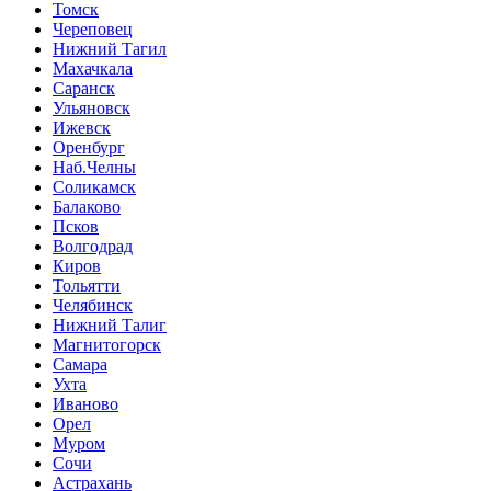
Томск
Череповец
Нижний Тагил
Махачкала
Саранск
Ульяновск
Ижевск
Оренбург
Наб.Челны
Соликамск
Балаково
Псков
Волгодрад
Киров
Тольятти
Челябинск
Нижний Талиг
Магнитогорск
Самара
Ухта
Иваново
Орел
Муром
Сочи
Астрахань