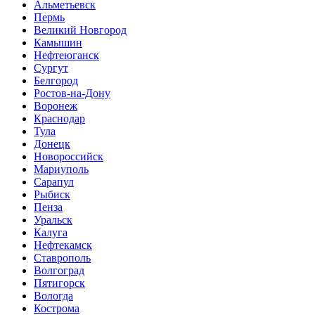
Альметьевск
Пермь
Великий Новгород
Камышин
Нефтеюганск
Сургут
Белгород
Ростов-на-Дону
Воронеж
Краснодар
Тула
Донецк
Новороссийск
Мариуполь
Сарапул
Рыбиск
Пенза
Уральск
Калуга
Нефтекамск
Ставрополь
Волгоград
Пятигорск
Вологда
Кострома