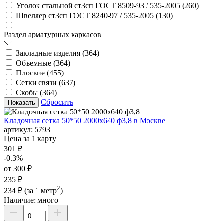
Уголок стальной ст3сп ГОСТ 8509-93 / 535-2005 (
260
)
Швеллер ст3сп ГОСТ 8240-97 / 535-2005 (
130
)
Раздел арматурных каркасов
Закладные изделия (
364
)
Объемные (
364
)
Плоские (
455
)
Сетки связи (
637
)
Скобы (
364
)
Сбросить
Кладочная сетка 50*50 2000х640 ф3,8 в Москве
артикул:
5793
Цена за 1 карту
301 ₽
-0.3%
от 300 ₽
235 ₽
2
234 ₽
(за 1 метр
)
Наличие:
много