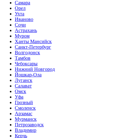
Самара
Орел
Ухта
Иваново
Сочи
Астрахань
Муром
Ханты Мансийск
Санкт-Петербург
Волгодонск
Тамбов
Чебоксары
Нижний Новгород
Йошкар-Ола
Луганск
Салават
Омск
Уфа
Грозный
Смоленск
Арзамас
Мурманск
Петрозаводск
Владимир
Керчь