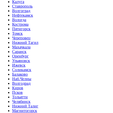
Калуга
Ставрополь
Волгоград
Нефтекамск
Вологда
Кострома
Пятигорск
Томск
Череповец
Нижний Тагил
Махачкала
Саранск
Оренбург
Ульяновск
Ижевск
Соликамск
Балаково
Наб.Челны
Волгодрад
Киров
Псков
Тольятти
Челябинск
Нижний Талиг
Магнитогорск