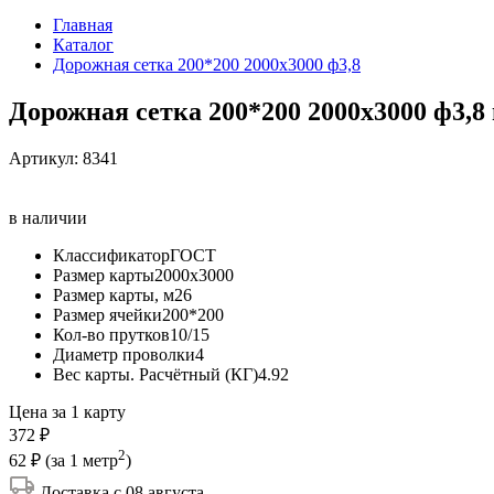
Главная
Каталог
Дорожная сетка 200*200 2000х3000 ф3,8
Дорожная сетка 200*200 2000х3000 ф3,8
Артикул:
8341
в наличии
Классификатор
ГОСТ
Размер карты
2000х3000
Размер карты, м2
6
Размер ячейки
200*200
Кол-во прутков
10/15
Диаметр проволки
4
Вес карты. Расчётный (КГ)
4.92
Цена за 1 карту
372 ₽
2
62 ₽
(за 1 метр
)
Доставка с 08 августа