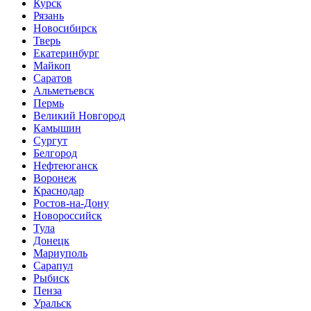
Курск
Рязань
Новосибирск
Тверь
Екатеринбург
Майкоп
Саратов
Альметьевск
Пермь
Великий Новгород
Камышин
Сургут
Белгород
Нефтеюганск
Воронеж
Краснодар
Ростов-на-Дону
Новороссийск
Тула
Донецк
Мариуполь
Сарапул
Рыбиск
Пенза
Уральск